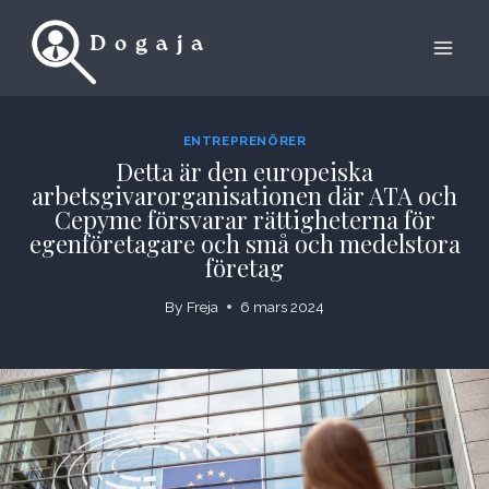
Skip
to
content
ENTREPRENÖRER
Detta är den europeiska
arbetsgivarorganisationen där ATA och
Cepyme försvarar rättigheterna för
egenföretagare och små och medelstora
företag
By
Freja
6 mars 2024