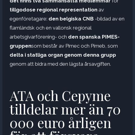
det finns två sammansatta medlemmar
för
tillgodose regional representation
av
egenföretagare:
den belgiska CNB
-bildad av en
flamländsk och en vallonsk regional
arbetsgivarförening- och
den spanska PIMES-
gruppen
som består av Pimec och Pimeb, som
delta i statliga organ
genom denna grupp
genom att bidra med den lägsta årsavgiften.
ATA och Cepyme
tilldelar mer än 70
000 euro årligen