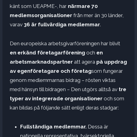
känt som UEAPME-, har
närmare 70
medlemsorganisationer
från mer än 30 länder,
varav
36 är fullvärdiga medlemmar
.
Den europeiska arbetsgivarföreningen har blivit
en erkänd företagarförening
och
en
arbetsmarknadspartner
att agera
på uppdrag
av egenföretagare och företag
som fungerar
genom medlemmarnas bidrag – rösten viktas
med hänsyn till bidragen – Den utgörs alltså av
tre
typer av integrerade organisationer
och som
kan bildas på följande sätt enligt deras stadgar:
Fullständiga medlemmar.
Dessa är
nationella representativa, tvärsektoriella