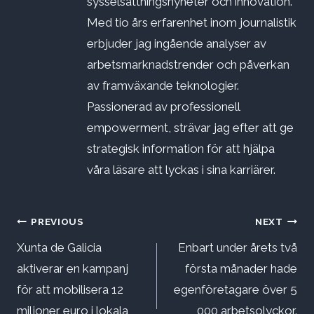
sysselsättningsnyheter och innovation.
Med tio års erfarenhet inom journalistik
erbjuder jag ingående analyser av
arbetsmarknadstrender och påverkan
av framväxande teknologier.
Passionerad av professionell
empowerment, strävar jag efter att ge
strategisk information för att hjälpa
våra läsare att lyckas i sina karriärer.
Inläggsnavigering
PREVIOUS
NEXT
Xunta de Galicia
Enbart under årets två
aktiverar en kampanj
första månader hade
för att mobilisera 12
egenföretagare över 5
miljoner euro i lokala
000 arbetsolyckor.