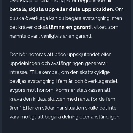
överklaga, är dina möjligheter begränsade till
betala, skjuta upp eller dela upp skulden.
Om
du ska överklaga kan du begära avstängning, men
det kräver också
lämna en garanti,
vilket, som
nämnts ovan, vanligtvis är en garanti.
Det bör noteras att både uppskjutandet eller
uppdelningen och avstängningen genererar
intresse. ”Till exempel, om den skattskyldige
beviljas avstängning i fem år, och överklagandet
avgörs mot honom, kommer statskassan att
kräva den initiala skulden med ränta för de fem
åren.” Efter en sådan här situation skulle det inte
vara möjligt att begära delning eller anstånd igen.