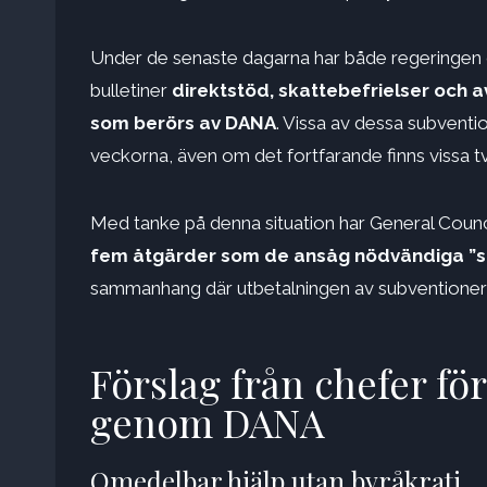
Under de senaste dagarna har både regeringen och
bulletiner
direktstöd, skattebefrielser och 
som berörs av DANA
. Vissa av dessa subvent
veckorna, även om det fortfarande finns vissa 
Med tanke på denna situation har General Counci
fem åtgärder som de ansåg nödvändiga ”så
sammanhang där utbetalningen av subventioner
Förslag från chefer fö
genom DANA
Omedelbar hjälp utan byråkrati