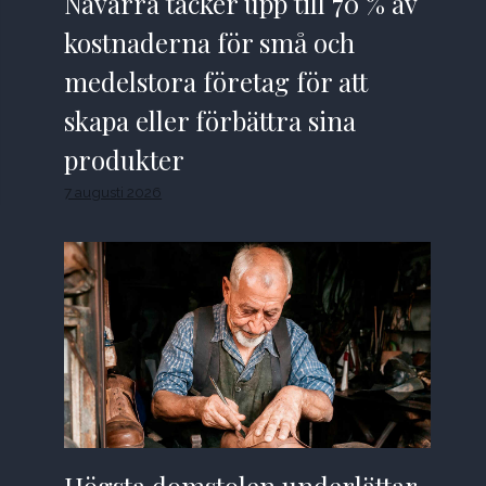
Navarra täcker upp till 70 % av
kostnaderna för små och
medelstora företag för att
skapa eller förbättra sina
produkter
7 augusti 2026
Högsta domstolen underlättar