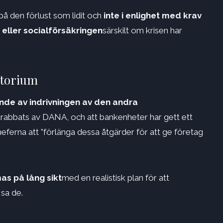
å den förlust som lidit och
inte i enlighet med krav
eller socialförsäkringen
särskilt om krisen har
atorium
nde av indrivningen av den andra
drabbats av DANA, och att bankenheter har gett ett
eferna att ”förlänga dessa åtgärder för att ge företag
s på lång sikt
med en realistisk plan för att
 sa de.