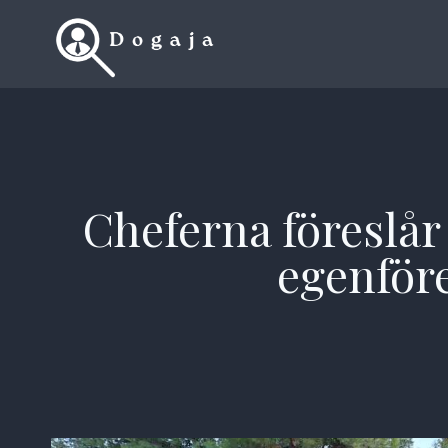
Skip
to
content
Cheferna föreslår 
egenför