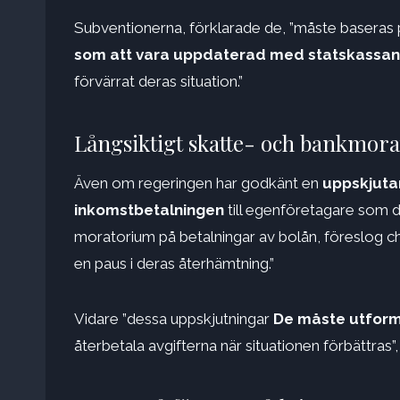
Subventionerna, förklarade de, ”måste baseras p
som att vara uppdaterad med statskassan 
förvärrat deras situation.”
Långsiktigt skatte- och bankmor
Även om regeringen har godkänt en
uppskjuta
inkomstbetalningen
till egenföretagare som 
moratorium på betalningar av bolån, föreslog ch
en paus i deras återhämtning.”
Vidare ”dessa uppskjutningar
De måste utforma
återbetala avgifterna när situationen förbättras”,