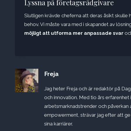
Lyssna på företagsrådgivare
Slutligen krävde cheferna att deras åsikt skulle 
behov. Vi måste vara med i skapandet av lösnin
möjligt att utforma mer anpassade svar
och
Freja
Jag heter Freja och är redaktör på Dago
och innovation. Med tio års erfarenhet 
arbetsmarknadstrender och påverkan a
empowerment, strävar jag efter att ge st
sina karriärer.