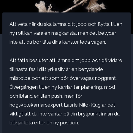
Att veta när du ska lämna ditt jobb och flytta till en
ny roll kan vara en magkänsla, men det betyder
inte att du bör låta dina känslor leda vägen.
Att fatta beslutet att lämna ditt jobb och gå vidare
till nästa fas i ditt yrkesliv är en betydande
milstolpe och ett som bör övervägas noggrant.
Övergången till en ny karriär tar planering, mod
och ibland en liten push, men för
högskolekarriärsexpert Laurie Nilo-Klug är det
viktigt att du inte väntar på din brytpunkt innan du
börjar leta efter en ny position.