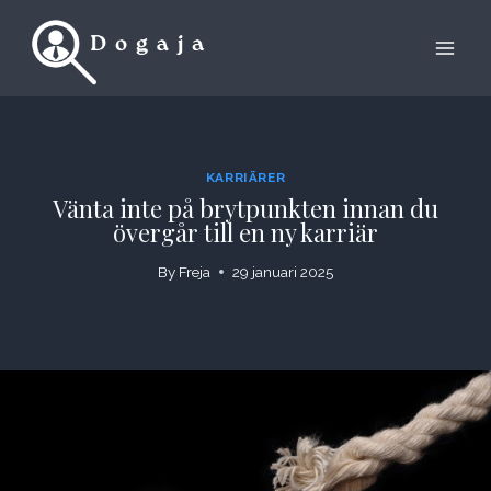
Skip
to
content
KARRIÄRER
Vänta inte på brytpunkten innan du
övergår till en ny karriär
By
Freja
29 januari 2025