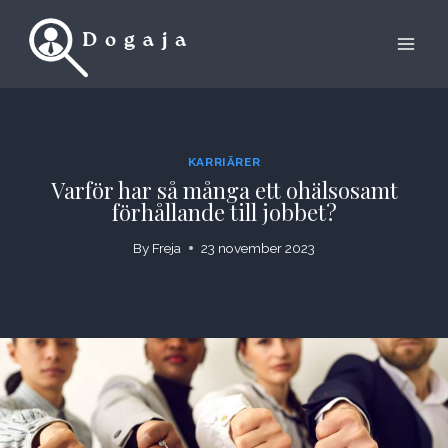
Skip
to
content
KARRIÄRER
Varför har så många ett ohälsosamt
förhållande till jobbet?
By
Freja
23 november 2023