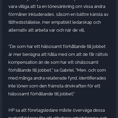
vara villiga att ta en lönesänkning om vissa andra
förmåner inkluderades, såsom en bättre känsla av
tillfredsställelse, mer empatiskt ledarskap och
alternativ att arbeta var och när de vill.
”De som har ett hälsosamt förhållande till jobbet
är mer benägna att hålla med om att de får rättvis
kompensation än de som har ett ohälsosamt
förhållande till jobbet,” sa Gabriel. ”Men, och som
med många andra relaterade fynd, identifierades
inte lönen som den främsta drivkraften för ett
hälsosamt förhållande till jobbet.”
HP sa att företagsledare måste överväga dessa
nyckelfaktorer för att attrahera arbetstagare och