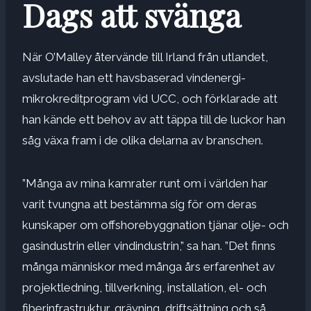
Dags att svänga
När O’Malley återvände till Irland från utlandet,
avslutade han ett havsbaserad vindenergi-
mikrokreditprogram vid UCC, och förklarade att
han kände ett behov av att täppa till de luckor han
såg växa fram i de olika delarna av branschen.
”Många av mina kamrater runt om i världen har
varit tvungna att bestämma sig för om deras
kunskaper om offshorebyggnation tjänar olje- och
gasindustrin eller vindindustrin,” sa han. ”Det finns
många människor med många års erfarenhet av
projektledning, tillverkning, installation, el- och
fiberinfrastruktur, grävning, driftsättning och så