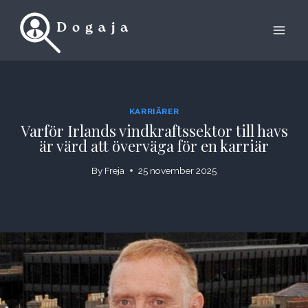
Skip
to
content
KARRIÄRER
Varför Irlands vindkraftssektor till havs
är värd att överväga för en karriär
By
Freja
25 november 2025