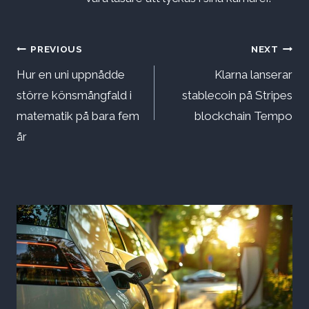
Inläggsnavigering
PREVIOUS
NEXT
Hur en uni uppnådde
Klarna lanserar
större könsmångfald i
stablecoin på Stripes
matematik på bara fem
blockchain Tempo
år