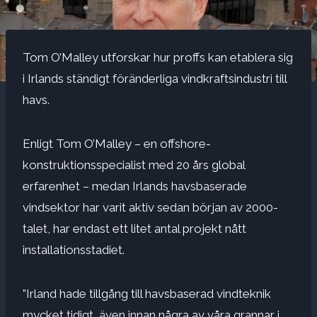
Tom O’Malley utforskar hur proffs kan etablera sig
i Irlands ständigt föränderliga vindkraftsindustri till
havs.
Enligt Tom O’Malley – en offshore-
konstruktionsspecialist med 20 års global
erfarenhet – medan Irlands havsbaserade
vindsektor har varit aktiv sedan början av 2000-
talet, har endast ett litet antal projekt nått
installationsstadiet.
”Irland hade tillgång till havsbaserad vindteknik
mycket tidigt, även innan några av våra grannar i