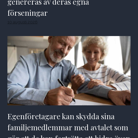
genereras av deras egna
förseningar
10 augusti 2026
Egenföretagare kan skydda sina
familjemedlemmar med avtalet som