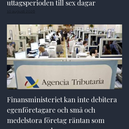
uttagsperioden till sex dagar
10 augusti 2026
Finansministeriet kan inte debitera
egenföretagare och små och
medelstora företag räntan som