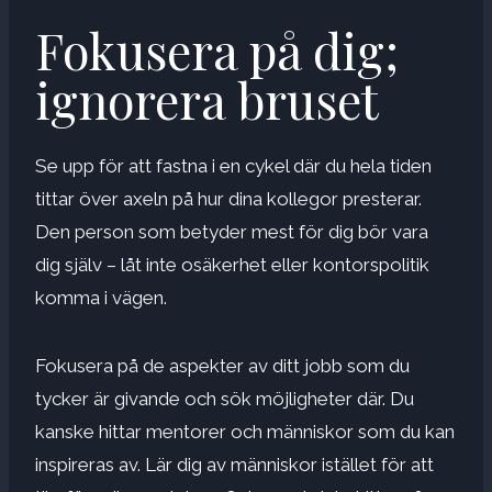
Fokusera på dig;
ignorera bruset
Se upp för att fastna i en cykel där du hela tiden
tittar över axeln på hur dina kollegor presterar.
Den person som betyder mest för dig bör vara
dig själv – låt inte osäkerhet eller kontorspolitik
komma i vägen.
Fokusera på de aspekter av ditt jobb som du
tycker är givande och sök möjligheter där. Du
kanske hittar mentorer och människor som du kan
inspireras av. Lär dig av människor istället för att