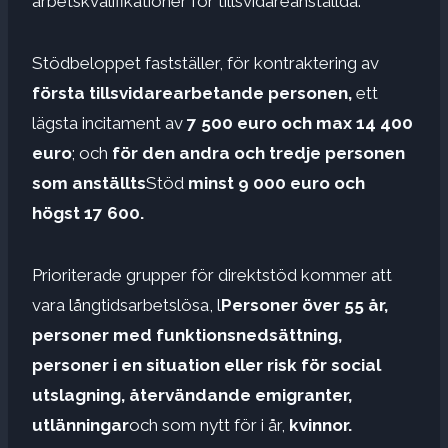
arbetskvalifikationer för tillsvidareanställda.
Stödbeloppet fastställer, för kontraktering av
första tillsvidarearbetande personen,
ett
lägsta incitament av
7 500 euro och max 14 400
euro
; och
för den andra och tredje personen
som anställts
Stöd
minst 9 000 euro och
högst 17 600.
Prioriterade grupper för direktstöd kommer att
vara långtidsarbetslösa, l
Personer över 55 år,
personer med funktionsnedsättning,
personer i en situation eller risk för social
utslagning, återvändande emigranter,
utlänningar
och som nytt för i år,
kvinnor.