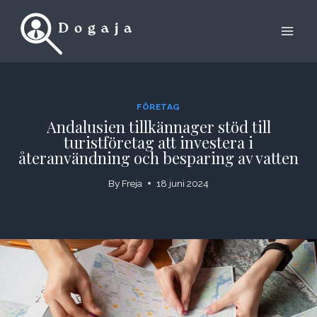
Skip
to
content
FÖRETAG
Andalusien tillkännager stöd till
turistföretag att investera i
återanvändning och besparing av vatten
By
Freja
18 juni 2024