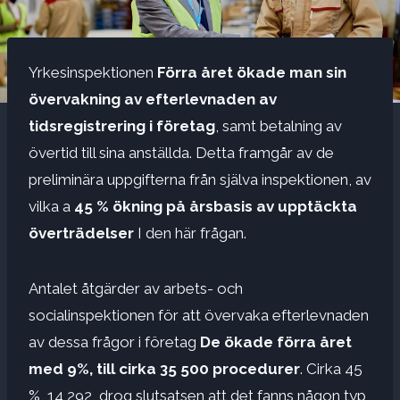
Yrkesinspektionen
Förra året ökade man sin
övervakning av efterlevnaden av
tidsregistrering i företag
, samt betalning av
övertid till sina anställda. Detta framgår av de
preliminära uppgifterna från själva inspektionen, av
vilka a
45 % ökning på årsbasis av upptäckta
överträdelser
I den här frågan.
Antalet åtgärder av arbets- och
socialinspektionen för att övervaka efterlevnaden
av dessa frågor i företag
De ökade förra året
med 9%, till cirka 35 500 procedurer
. Cirka 45
%, 14 292, drog slutsatsen att det fanns någon typ