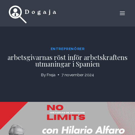
Skip
to
content
ENTREPRENÖRER
arbetsgivarnas röst inför arbetskraftens
utmaningar i Spanien
By
Freja
7 november 2024