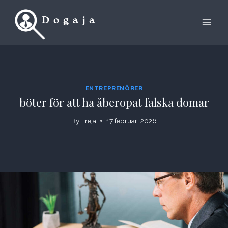
Skip
to
content
ENTREPRENÖRER
böter för att ha åberopat falska domar
By
Freja
17 februari 2026