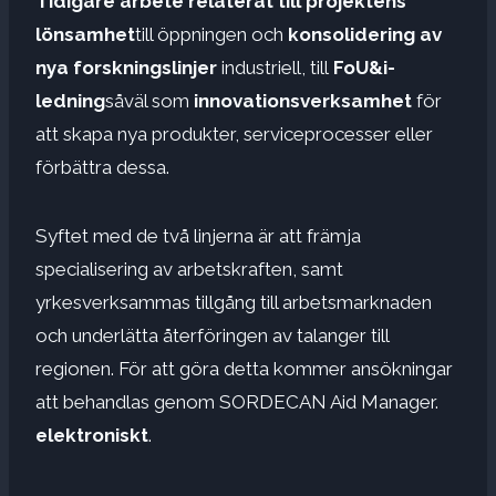
Tidigare arbete relaterat till projektens
lönsamhet
till öppningen och
konsolidering av
nya forskningslinjer
industriell, till
FoU&i-
ledning
såväl som
innovationsverksamhet
för
att skapa nya produkter, serviceprocesser eller
förbättra dessa.
Syftet med de två linjerna är att främja
specialisering av arbetskraften, samt
yrkesverksammas tillgång till arbetsmarknaden
och underlätta återföringen av talanger till
regionen. För att göra detta kommer ansökningar
att behandlas genom SORDECAN Aid Manager.
elektroniskt
.