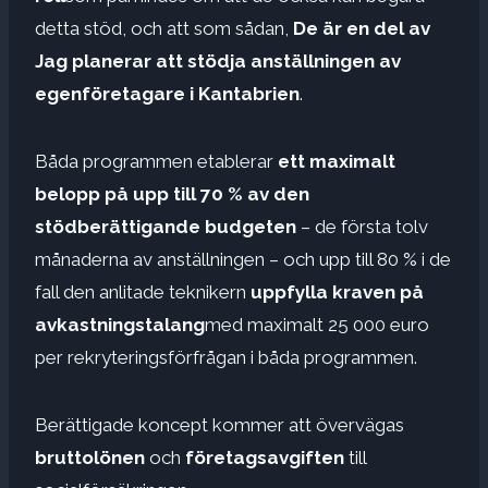
detta stöd, och att som sådan,
De är en del av
Jag planerar att stödja anställningen av
egenföretagare i Kantabrien
.
Båda programmen etablerar
ett maximalt
belopp på upp till 70 % av den
stödberättigande budgeten
– de första tolv
månaderna av anställningen – och upp till 80 % i de
fall den anlitade teknikern
uppfylla kraven på
avkastningstalang
med maximalt 25 000 euro
per rekryteringsförfrågan i båda programmen.
Berättigade koncept kommer att övervägas
bruttolönen
och
företagsavgiften
till