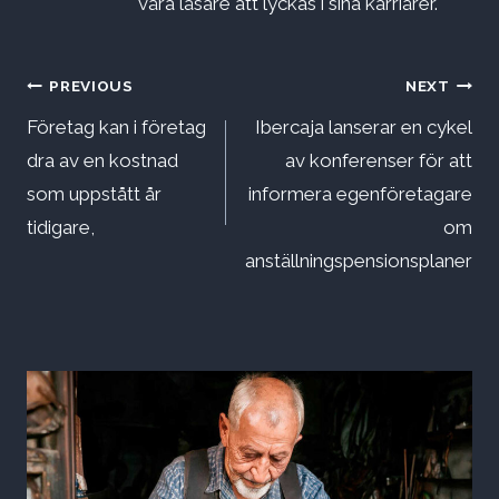
våra läsare att lyckas i sina karriärer.
Inläggsnavigering
PREVIOUS
NEXT
Företag kan i företag
Ibercaja lanserar en cykel
dra av en kostnad
av konferenser för att
som uppstått år
informera egenföretagare
tidigare,
om
anställningspensionsplaner