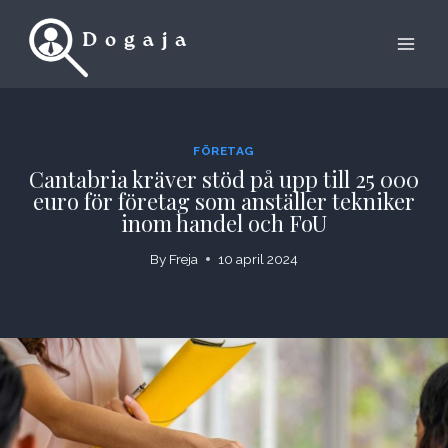
Skip
to
content
FÖRETAG
Cantabria kräver stöd på upp till 25 000
euro för företag som anställer tekniker
inom handel och FoU
By
Freja
10 april 2024