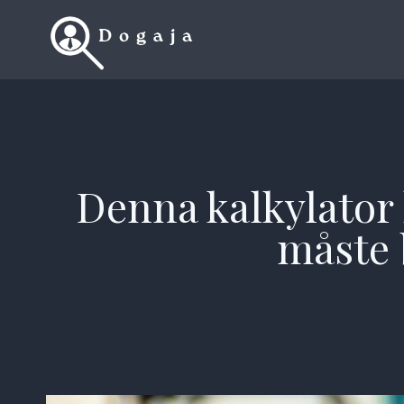
Skip
to
content
Denna kalkylator 
måste 