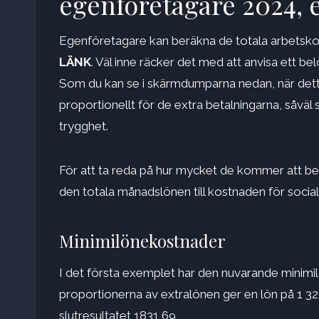
egenföretagare 2024, e
Egenföretagare kan beräkna de totala arbetsk
LÄNK
. Väl inne räcker det med att anvisa ett b
Som du kan se i skärmdumparna nedan, när detta
proportionellt för de extra betalningarna, såvä
trygghet.
För att ta reda på hur mycket de kommer att bet
den totala månadslönen till kostnaden för social
Minimilönekostnader
I det första exemplet har den nuvarande minimil
proportionerna av extralönen ger en lön på 1 323
slutresultatet 1831,69