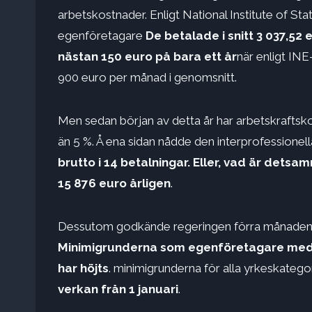
arbetskostnader. Enligt National Institute of Sta
egenföretagare
De betalade i snitt 3 037,52 
nästan 150 euro på bara ett år
när enligt IN
900 euro per månad i genomsnitt.
Men sedan början av detta år har arbetskraftsk
än 5 %. Å ena sidan nådde den interprofessionel
brutto i 14 betalningar. Eller, vad är detsa
15 876 ​​euro årligen
.
Dessutom godkände regeringen förra månaden e
Minimigrunderna som egenföretagare med a
har höjts
. minimigrunderna för alla yrkeskatego
verkan från 1 januari
.