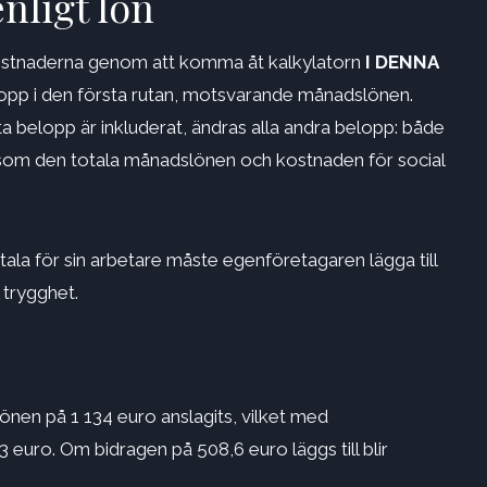
nligt lön
ostnaderna genom att komma åt kalkylatorn
I DENNA
elopp i den första rutan, motsvarande månadslönen.
 belopp är inkluderat, ändras alla andra belopp: både
l som den totala månadslönen och kostnaden för social
ala för sin arbetare måste egenföretagaren lägga till
 trygghet.
önen på 1 134 euro anslagits, vilket med
 euro. Om bidragen på 508,6 euro läggs till blir