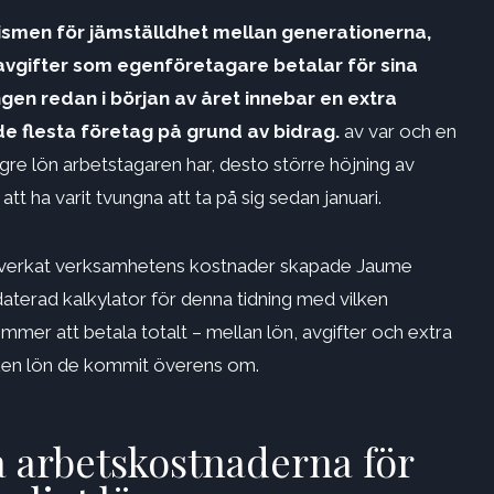
smen för jämställdhet mellan generationerna,
avgifter som egenföretagare betalar för sina
gen redan i början av året innebar en extra
e flesta företag på grund av bidrag.
av var och en
högre lön arbetstagaren har, desto större höjning av
t ha varit tvungna att ta på sig sedan januari.
 påverkat verksamhetens kostnader skapade Jaume
aterad kalkylator för denna tidning med vilken
er att betala totalt – mellan lön, avgifter och extra
ilken lön de kommit överens om.
a arbetskostnaderna för