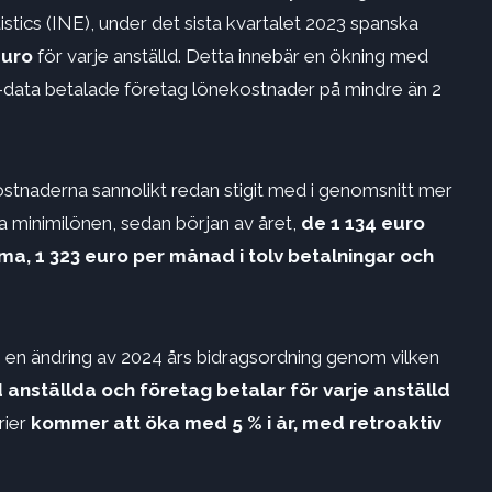
tistics (INE), under det sista kvartalet 2023 spanska
euro
för varje anställd. Detta innebär en ökning med
E-data betalade företag lönekostnader på mindre än 2
ostnaderna sannolikt redan stigit med i genomsnitt mer
la minimilönen, sedan början av året,
de 1 134 euro
mma, 1 323 euro per månad i tolv betalningar och
n ändring av 2024 års bidragsordning genom vilken
nställda och företag betalar för varje anställd
rier
kommer att öka med 5 % i år, med retroaktiv