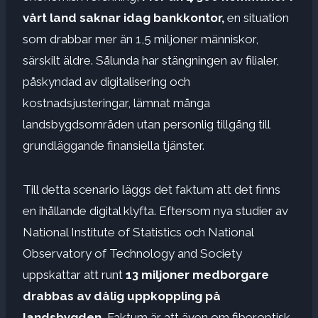
vårt land saknar idag bankkontor,
en situation
som drabbar mer än 1,5 miljoner människor,
särskilt äldre. Sålunda har stängningen av filialer,
påskyndad av digitalisering och
kostnadsjusteringar, lämnat många
landsbygdsområden utan personlig tillgång till
grundläggande finansiella tjänster.
Till detta scenario läggs det faktum att det finns
en ihållande digital klyfta. Eftersom nya studier av
National Institute of Statistics och National
Observatory of Technology and Society
uppskattar att runt
13 miljoner medborgare
drabbas av dålig uppkoppling på
landsbygden.
Faktum är att även om fiberoptisk