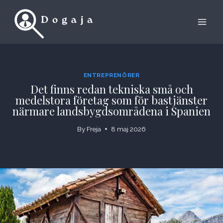
Skip
to
content
ENTREPRENÖRER
Det finns redan tekniska små och
medelstora företag som för bastjänster
närmare landsbygdsområdena i Spanien
By
Freja
8 maj 2026