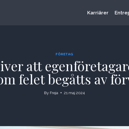
Karriärer
Entre
FÖRETAG
ver att egenföretagare
m felet begåtts av fö
By
Freja
21 maj 2024