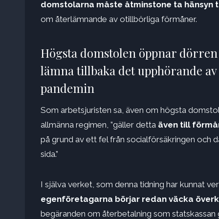
domstolarna måste åtminstone ta hänsyn ti
om återlämnande av otillbörliga förmåner.
Högsta domstolen öppnar dörren s
lämna tillbaka det upphörande av
pandemin
Som arbetsjuristen sa, även om högsta domstolen
allmänna regimen, ”gäller detta
även till förm
på grund av ett fel från socialförsäkringen och 
sida.”
I själva verket, som denna tidning har kunnat ver
egenföretagarna börjar redan väcka öve
begäranden om återbetalning som statskassan