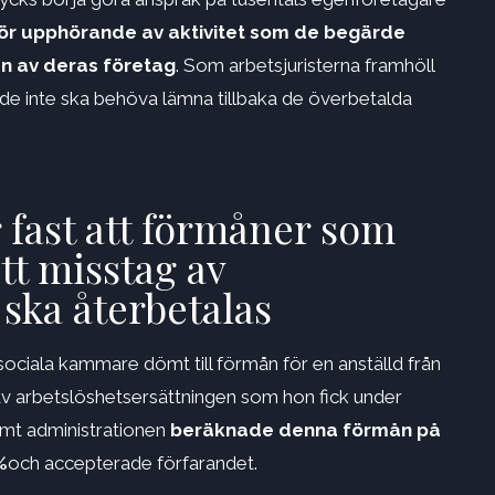
ör upphörande av aktivitet som de begärde
n av deras företag
. Som arbetsjuristerna framhöll
e inte ska behöva lämna tillbaka de överbetalda
 fast att förmåner som
ett misstag av
ska återbetalas
ociala kammare dömt till förmån för en anställd från
 av arbetslöshetsersättningen som hon fick under
mt administrationen
beräknade denna förmån på
%
och accepterade förfarandet.