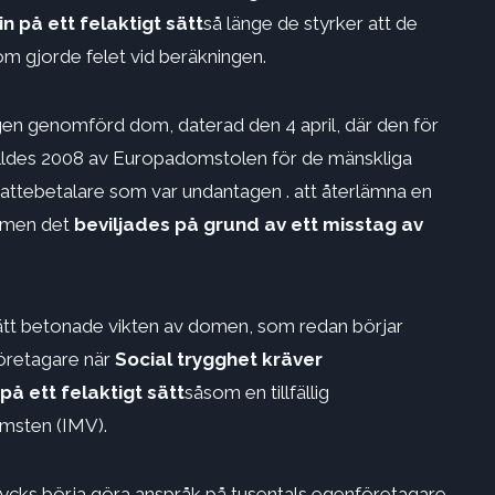
n på ett felaktigt sätt
så länge de styrker att de
som gjorde felet vid beräkningen.
igen genomförd dom, daterad den 4 april, där den för
tälldes 2008 av Europadomstolen för de mänskliga
skattebetalare som var undantagen . att återlämna en
, men det
beviljades på grund av ett misstag av
ätt betonade vikten av domen, som redan börjar
företagare när
Social trygghet kräver
å ett felaktigt sätt
såsom en tillfällig
omsten (IMV).
 tycks börja göra anspråk på tusentals egenföretagare