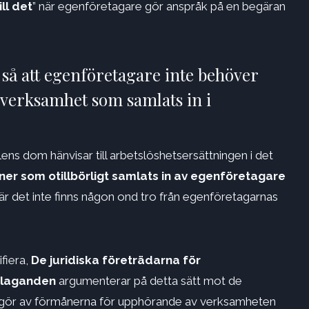
ll det
” när egenföretagare gör anspråk på en begäran
å att egenföretagare inte behöver
 verksamhet som samlats in i
s dom hänvisar till arbetslöshetsersättningen i det
åner som otillbörligt samlats in av egenföretagare
där det inte finns någon ond tro från egenföretagarnas
ifiera,
De juridiska företrädarna för
rklaganden
argumenterar på detta sätt mot de
 gör av förmånerna för upphörande av verksamheten