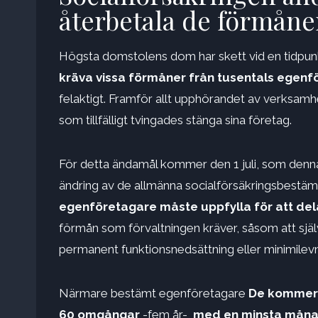
återbetala de förmåne
Högsta domstolens dom har skett vid en tidpunk
kräva vissa förmåner från tusentals egen
felaktigt. Framför allt upphörandet av verksam
som tillfälligt tvingades stänga sina företag.
För detta ändamål kommer den 1 juli, som denna
ändring av de allmänna socialförsäkringsbestäm
egenföretagare måste uppfylla för att del
förmån som förvaltningen kräver, såsom att sj
permanent funktionsnedsättning eller minimilev
Närmare bestämt egenföretagare
De kommer a
60 omgångar
-fem år-,
med en minsta måna