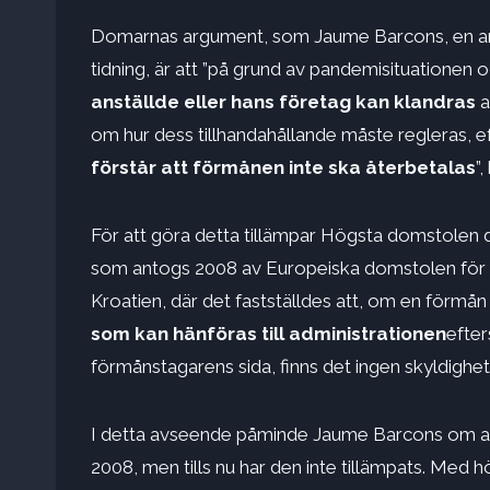
Domarnas argument, som Jaume Barcons, en arbe
tidning, är att ”på grund av pandemisituationen
anställde eller hans företag kan klandras
a
om hur dess tillhandahållande måste regleras, e
förstår att förmånen inte ska återbetalas
”
För att göra detta tillämpar Högsta domstolen d
som antogs 2008 av Europeiska domstolen för de
Kroatien, där det fastställdes att, om en förmån
som kan hänföras till administrationen
efter
förmånstagarens sida, finns det ingen skyldighet
I detta avseende påminde Jaume Barcons om att ”
2008, men tills nu har den inte tillämpats. Me