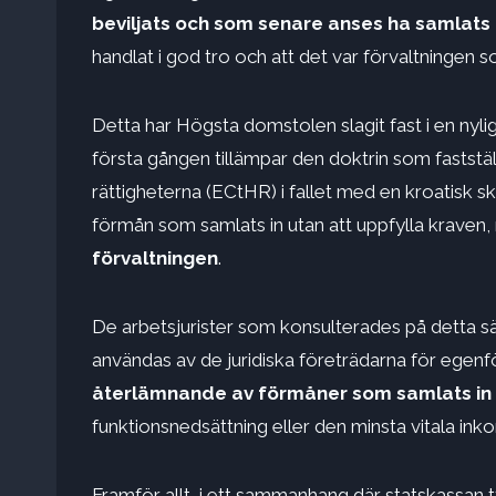
beviljats ​​och som senare anses ha samlats i
handlat i god tro och att det var förvaltningen 
Detta har Högsta domstolen slagit fast i en nyl
första gången tillämpar den doktrin som fasts
rättigheterna (ECtHR) i fallet med en kroatisk 
förmån som samlats in utan att uppfylla kraven
förvaltningen
.
De arbetsjurister som konsulterades på detta s
användas av de juridiska företrädarna för egen
återlämnande av förmåner som samlats in p
funktionsnedsättning eller den minsta vitala ink
Framför allt, i ett sammanhang där statskassan