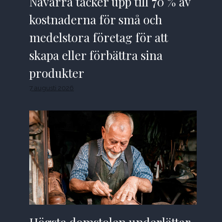
Navarra täcker upp till 70 % av
kostnaderna för små och
medelstora företag för att
skapa eller förbättra sina
produkter
7 augusti 2026
Högsta domstolen underlättar