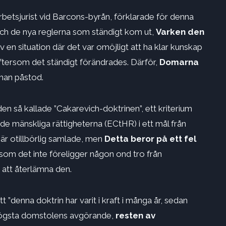
tsjurist vid Barcons-byrån, förklarade för denna
 och de nya reglerna som ständigt kom ut,
Varken den
v en situation där det var omöjligt att ha klar kunskap
ftersom det ständigt förändrades. Därför,
Domarna
, han påstod.
en så kallade ”Cakarevich-doktrinen”, ett kriterium
 mänskliga rättigheterna (ECtHR) i ett mål från
 är otillbörlig samlade, men
Detta beror på ett fel
som det inte föreligger någon ond tro från
 att återlämna den.
denna doktrin har varit i kraft i många år, sedan
d högsta domstolens avgörande,
resten av