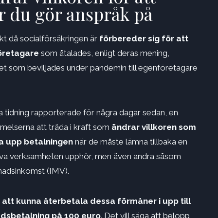
r du gör anspråk på
t då socialförsäkringen är
förbereder sig för att
företagare
som åtalades, enligt deras mening,
het som beviljades under pandemin till egenföretagare
 tidning rapporterade för några dagar sedan, en
melserna att träda i kraft som
ändrar villkoren som
a upp betalningen
när de måste lämna tillbaka en
älva verksamheten upphör, men även andra såsom
nadsinkomst (IMV).
tt kunna återbetala dessa förmåner i upp till
dsbetalning på 100 euro
. Det vill säga att belopp