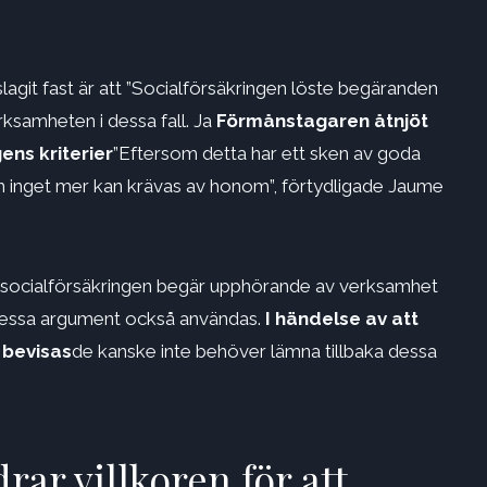
git fast är att ”Socialförsäkringen löste begäranden
ksamheten i dessa fall. Ja
Förmånstagaren åtnjöt
ens kriterier
”Eftersom detta har ett sken av goda
ch inget mer kan krävas av honom”, förtydligade Jaume
l socialförsäkringen begär upphörande av verksamhet
n dessa argument också användas.
I händelse av att
 bevisas
de kanske inte behöver lämna tillbaka dessa
rar villkoren för att