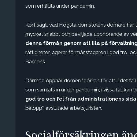
som erhållits under pandemin.
Kort sagt, vad Högsta domstolens domare har sla
mycket snabbt och beviljade upphörande av ver
denna förmån genom att lita på förvaltning
rättigheter, agerar förmånstagaren i god tro, o
Barcons.
Därmed öppnar domen ”dörren för att, i det fal
som samlats in under pandemin, i vissa fall ka
god tro och fel från administrationens sida
belopp”, avslutade arbetsjuristen.
Socialförsäkringen änd