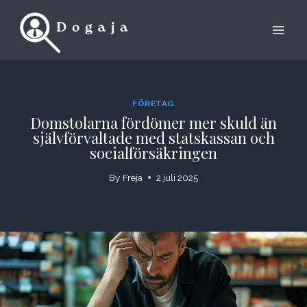
Skip
to
content
FÖRETAG
Domstolarna fördömer mer skuld än
självförvaltade med statskassan och
socialförsäkringen
By
Freja
2 juli 2025