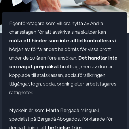
Egenföretagare som vill dra nytta av Andra
chansslagen för att avskriva sina skulder kan
möta
ett hinder som inte alltid kontrolleras
i
början av förfarandet: ha dömts för vissa brott
under de 10 åren före ansökan.
Det handlar inte
om något prejudikat
brottslig, men av domar
kopplade till statskassan, socialförsäkringen,
tillgångar, lögn, social ordning eller arbetstagares
rättigheter.
Nyckeln är, som Marta Bergadà Minguell,
specialist på Bargadà Abogados, förklarade för
denna tidning, att
befrielse från