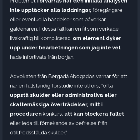
Problemet
förvärras när den initiala analysen
inte upptäcker alla laddningar,
föregångare
eller eventuella händelser som påverkar
gäldenären. I dessa fall kan en fil som verkade
livskraftig bli komplicerad.
om element dyker
upp under bearbetningen
som jag inte vet
hade införlivats från början.
Advokaten från Bergadà Abogados varnar för att,
när en fullständig förstudie inte utförs, ”ofta
uppstå
skulder eller administrativa eller
skattemässiga överträdelser,
mitt i
proceduren
konkurs,
att
kan blockera
fallet
eller leda till förnekande av befrielse från
otillfredsställda skulder.”