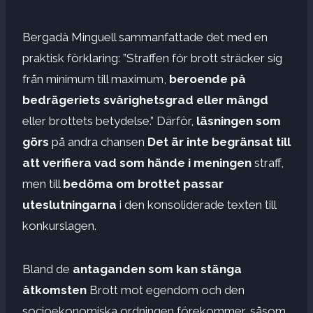
Bergadà Minguell sammanfattade det med en
praktisk förklaring: ”Straffen för brott sträcker sig
från minimum till maximum,
beroende på
bedrägeriets svårighetsgrad eller mängd
eller brottets betydelse.” Därför,
läsningen som
görs
på andra chansen
Det är inte begränsat till
att verifiera vad som hände i meningen
straff,
men till
bedöma om brottet passar
uteslutningarna
i den konsoliderade texten till
konkurslagen.
Bland de
antaganden som kan stänga
åtkomsten
Brott mot egendom och den
socioekonomiska ordningen förekommer, såsom