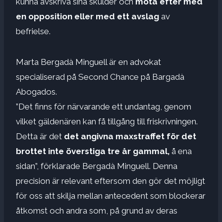
kunna avskriva sina skulder och
möta
efter
med
en opposition eller med ett avslag
av
befrielse.
Marta Bergadà Minguell är en advokat
specialiserad på Second Chance på Bargadà
Abogados.
”Det finns för närvarande ett undantag, genom
vilket gäldenären kan få tillgång till friskrivningen.
Detta är det
det angivna maxstraffet
för det
brottet
inte överstiga
tre år gammal,
å ena
sidan”, förklarade Bergadà Minguell. Denna
precision är relevant eftersom den gör det möjligt
för oss att skilja mellan antecedent som blockerar
åtkomst och andra som, på grund av deras