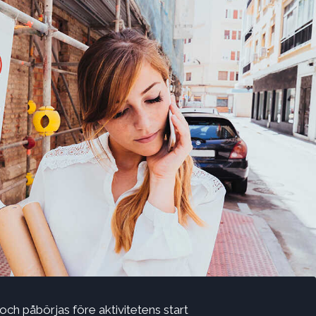
ch påbörjas före aktivitetens start