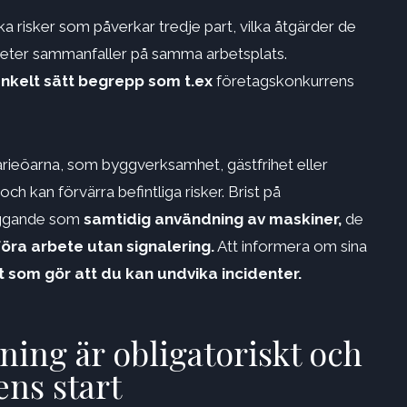
lka risker som påverkar tredje part, vilka åtgärder de
viteter sammanfaller på samma arbetsplats.
enkelt sätt begrepp som t.ex
företagskonkurrens
rieöarna, som byggverksamhet, gästfrihet eller
ch kan förvärra befintliga risker. Brist på
äggande som
samtidig användning av maskiner,
de
föra arbete utan signalering.
Att informera om sina
t som gör att du kan undvika
incidenter.
ng är obligatoriskt och
ens start