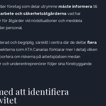
 eller företag som delar utrymme
måste informera
till
s arbete och säkerhetsåtgärderna
vad har
r för åtgärder vid nödsituationer och meddela
ller personal.
ad och begriplig, särskilt i centra där de deltar
flera
pekterna som ATA Canarias förklarar mer i detalj vilken
apportera om riskerna på arbetsplatsen medan
r och underentreprenörer följer sina förebyggande
ed att identifiera
vitet