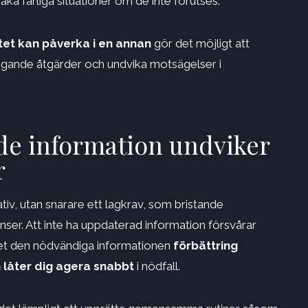
a farliga situationer om de inte förutses.
itet kan påverka
i en annan
gör det möjligt att
nde åtgärder och undvika motsägelser i
de information undviker
r
iv, utan snarare ett lagkrav, som bristande
enser. Att inte ha uppdaterad information försvårar
ället den nödvändiga informationen
förbättring
 låter dig agera snabbt
i nödfall.