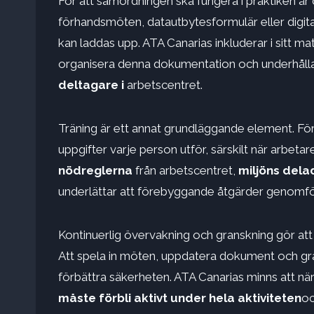
För att samordningen ska fungera i praktiken ä
förhandsmöten, datautbytesformulär eller digit
kan laddas upp. ATA Canarias inkluderar i sitt mat
organisera denna dokumentation och underhåll
deltagare i
arbetscentret.
Träning är ett annat grundläggande element. Fö
uppgifter varje person utför, särskilt när arbetar
nödreglerna
från arbetscentret,
miljöns dela
underlättar att förebyggande åtgärder genomförs
Kontinuerlig övervakning och granskning gör att 
Att spela in möten, uppdatera dokument och gransk
förbättra säkerheten. ATA Canarias minns att n
måste förbli aktivt
under hela aktiviteten
oc