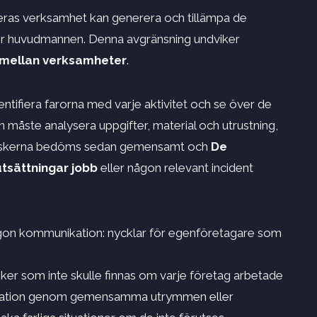
eras verksamhet kan generera och tillämpa de
r huvudmannen. Denna avgränsning undviker
t mellan verksamheter
.
tifiera farorna med varje aktivitet och se över de
måste analysera uppgifter, material och utrustning,
. Riskerna bedöms sedan gemensamt och
De
tsättningar
jobb
eller någon relevant incident
ågon kommunikation: nycklar för egenföretagare som
ker som inte skulle finnas om varje företag arbetade
rkulation genom gemensamma utrymmen eller