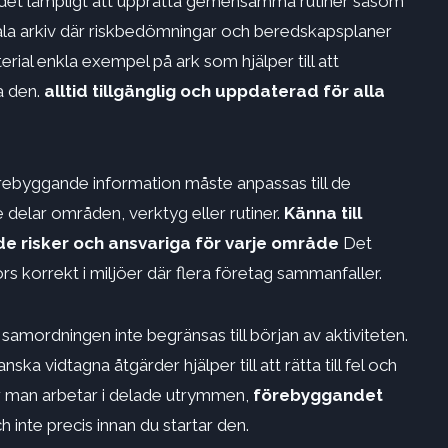
r det lämpligt att upprätta gemensamma rutiner såsom
ala arkiv där riskbedömningar och beredskapsplaner
erial enkla exempel på ark som hjälper till att
a den.
alltid tillgänglig och uppdaterad
för alla
rebyggande information måste anpassas till de
e delar områden, verktyg eller rutiner.
Känna till
de risker
och ansvariga för varje område
Det
 korrekt i miljöer där flera företag sammanfaller.
samordningen inte begränsas till början av aktiviteten.
a vidtagna åtgärder hjälper till att rätta till fel och
är man arbetar i delade utrymmen,
förebyggandet
h inte precis innan du startar den.