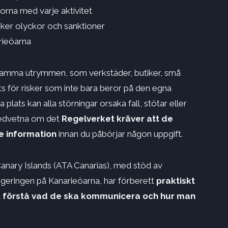
orna med varje aktivitet
ker olyckor och sanktioner
rieöarna
amma utrymmen, som verkstäder, butiker, små
tts för risker som inte bara beror på den egna
lats kan alla störningar orsaka fall, stötar eller
medvetna om det
Regelverket kräver att de
e information
innan du påbörjar någon uppgift.
anary Islands (ATA Canarias), med stöd av
egeringen på Kanarieöarna, har förberett
praktiskt
tt förstå vad de ska kommunicera och hur man