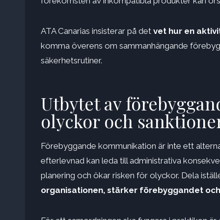
förekomsten av inkompatibla produkter kan orsak
ATA Canarias insisterar på det
vet hur
en aktiv
komma överens om sammanhängande förebygga
säkerhetsrutiner.
Utbytet av förebyggan
olyckor och sanktione
Förebyggande kommunikation är inte ett alternat
efterlevnad kan leda till administrativa konsekv
planering och ökar risken för olyckor. Dela ist
organisationen, stärker förebyggandet
och