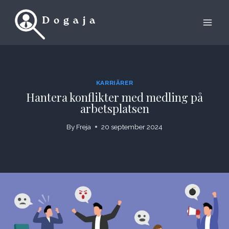
Skip
to
content
KARRIÄRER
Hantera konflikter med medling på
arbetsplatsen
By
Freja
20 september 2024