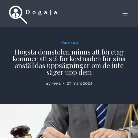
Skip
to
content
FÖRETAG
Högsta domstolen minns att företag
kommer att stå för kostnaden för sina
anställdas uppsägningar om de inte
säger upp dem
By
Freja
29 mars 2024