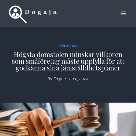
Skip
to
content
FÖRETAG
Högsta domstolen minskar villkoren
som småföretag måste uppfylla för att
godkänna sina jämställdhetsplaner
By
Freja
7 maj 2024