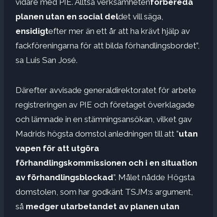
vidare med PIE. Alltså verksamheten
förbereda
planen utan en social del
det vill säga,
ensidigt
efter mer än ett år att ha krävt hjälp av
fackföreningarna för att bilda förhandlingsbordet”,
sa Luis San José.
Därefter avvisade generaldirektoratet för arbete
registreringen av PIE och företaget överklagade
och lämnade in en stämningsansökan, vilket gav
Madrids högsta domstol anledningen till att ”
utan
vapen för att utgöra
förhandlingskommissionen och i en situation
av förhandlingsblockad
”. Målet nådde Högsta
domstolen, som har godkänt TSJM:s argument,
så
medger utarbetandet av planen utan