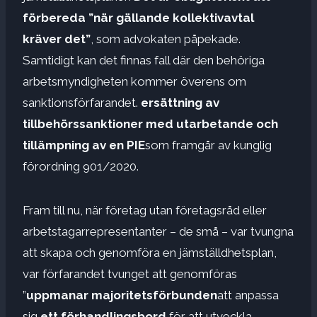
förbereda ”när gällande kollektivavtal
kräver det”
, som advokaten påpekade.
Samtidigt kan det finnas fall där den behöriga
arbetsmyndigheten kommer överens om
sanktionsförfarandet.
ersättning av
tillbehörssanktioner med utarbetande och
tillämpning av en PIE
som framgår av kunglig
förordning 901/2020.
Fram till nu, när företag utan företagsråd eller
arbetstagarrepresentanter – de små – var tvungna
att skapa och genomföra en jämställdhetsplan,
var förfarandet tvunget att genomföras
”
uppmanar majoritetsförbunden
att anpassa
sig
ett förhandlingsbord
för att utveckla