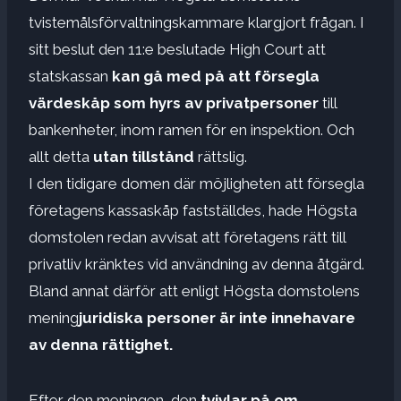
tvistemålsförvaltningskammare klargjort frågan. I
sitt beslut den 11:e beslutade High Court att
statskassan
kan gå med på att försegla
värdeskåp som hyrs av privatpersoner
till
bankenheter, inom ramen för en inspektion. Och
allt detta
utan tillstånd
rättslig.
I den tidigare domen där möjligheten att försegla
företagens kassaskåp fastställdes, hade Högsta
domstolen redan avvisat att företagens rätt till
privatliv kränktes vid användning av denna åtgärd.
Bland annat därför att enligt Högsta domstolens
mening
juridiska personer är inte innehavare
av denna rättighet.
Efter den meningen, den
tvivlar på om