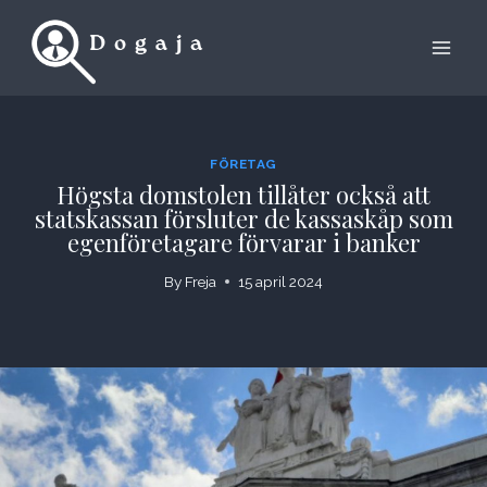
Skip
to
content
FÖRETAG
Högsta domstolen tillåter också att
statskassan försluter de kassaskåp som
egenföretagare förvarar i banker
By
Freja
15 april 2024