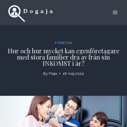
Skip
to
content
FÖRETAG
Hur och hur mycket kan egenföretagare
med stora familjer dra av från sin
INKOMST i år?
By
Freja
18 maj 2024