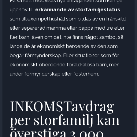
På så sätt redovisas nya antaganden som kan ge
upphov till
erkännande av storfamiljestatus
som till exempel hushåll som bildas av en frånskild
eller separerad mamma eller pappa med tre eller
fler barn, även om det inte finns något sambo, så
länge de är ekonomiskt beroende av den som
begär förmynderskap. Eller situationer som för
ekonomiskt oberoende föräldralösa barn, men
under förmynderskap eller fosterhem.
INKOMSTavdrag
per storfamilj kan
överstiga 3 000