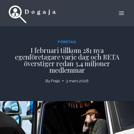
Skip
to
content
FÖRETAG
I februari tillkom 281 nya
egenföretagare varje dag och RETA
överstiger redan 3,4 miljoner
medlemmar
By
Freja
3 mars 2026