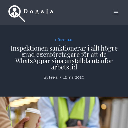
Skip
to
content
FÖRETAG
Inspektionen sanktionerar i allt högre
grad egenföretagare för att de
WhatsAppar sina anställda utanför
arbetstid
By
Freja
12 maj 2026