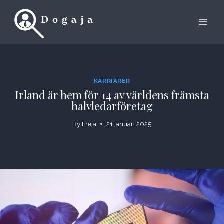
Skip
to
content
KARRIÄRER
Irland är hem för 14 av världens främsta
halvledarföretag
By
Freja
21 januari 2025