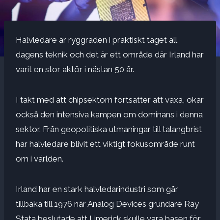
Halvledare är ryggraden i praktiskt taget all
dagens teknik och det är ett område där Irland har
varit en stor aktör i nästan 50 år.
I takt med att chipsektorn fortsätter att växa, ökar
också den intensiva kampen om dominans i denna
sektor. Från geopolitiska utmaningar till talangbrist
har halvledare blivit ett viktigt fokusområde runt
om i världen.
Irland har en stark halvledarindustri som går
tillbaka till 1976 när Analog Devices grundare Ray
Stata beslutade att Limerick skulle vara basen för