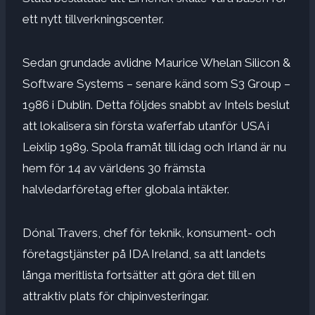
ett nytt tillverkningscenter.
Sedan grundade avlidne Maurice Whelan Silicon &
Software Systems – senare känd som S3 Group –
1986 i Dublin. Detta följdes snabbt av Intels beslut
att lokalisera sin första waferfab utanför USA i
Leixlip 1989. Spola framåt till idag och Irland är nu
hem för 14 av världens 30 främsta
halvledarföretag efter globala intäkter.
Dónal Travers, chef för teknik, konsument- och
företagstjänster på IDA Ireland, sa att landets
långa meritlista fortsätter att göra det till en
attraktiv plats för chipinvesteringar.