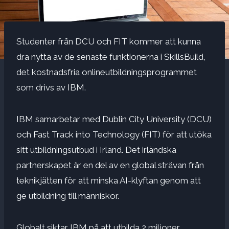
Studenter från DCU och FIT kommer att kunna
dra nytta av de senaste funktionerna i SkillsBuild,
det kostnadsfria onlineutbildningsprogrammet
som drivs av IBM.
IBM samarbetar med Dublin City University (DCU)
och Fast Track into Technology (FIT) för att utöka
sitt utbildningsutbud i Irland. Det irländska
partnerskapet är en del av en global strävan från
teknikjätten för att minska AI-klyftan genom att
ge utbildning till människor.
Globalt siktar IBM på att utbilda 2 miljoner