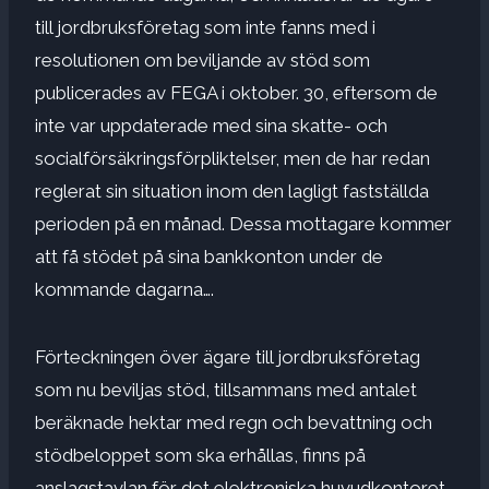
till jordbruksföretag som inte fanns med i
resolutionen om beviljande av stöd som
publicerades av FEGA i oktober. 30, eftersom de
inte var uppdaterade med sina skatte- och
socialförsäkringsförpliktelser, men de har redan
reglerat sin situation inom den lagligt fastställda
perioden på en månad. Dessa mottagare kommer
att få stödet på sina bankkonton under de
kommande dagarna….
Förteckningen över ägare till jordbruksföretag
som nu beviljas stöd, tillsammans med antalet
beräknade hektar med regn och bevattning och
stödbeloppet som ska erhållas, finns på
anslagstavlan för det elektroniska huvudkontoret.