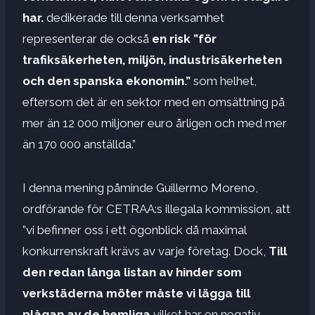
har.
dedikerade till denna verksamhet
representerar de också
en risk ”för
trafiksäkerheten, miljön, industrisäkerheten
och den spanska ekonomin.”
som helhet,
eftersom det är en sektor med en omsättning på
mer än 12 000 miljoner euro årligen och med mer
än 170 000 anställda.”
I denna mening påminde Guillermo Moreno,
ordförande för CETRAA:s illegala kommission, att
”vi befinner oss i ett ögonblick då maximal
konkurrenskraft krävs av varje företag. Dock,
Till
den redan långa listan av hinder som
verkstäderna möter måste vi lägga till
plågan av de hemliga.
vilket har en negativ