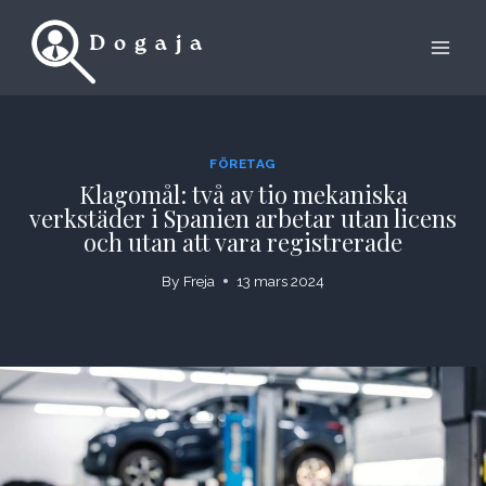
Skip
to
content
FÖRETAG
Klagomål: två av tio mekaniska
verkstäder i Spanien arbetar utan licens
och utan att vara registrerade
By
Freja
13 mars 2024