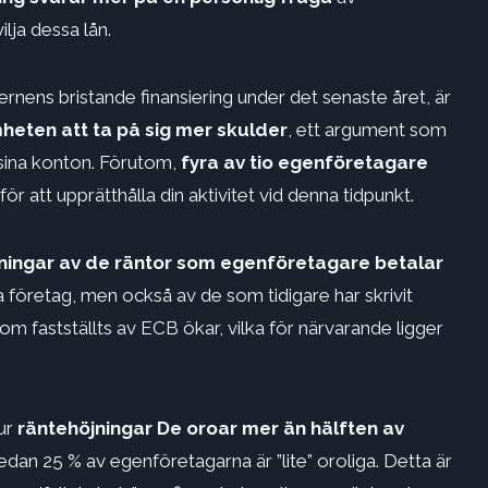
lja dessa lån.
rnens bristande finansiering under det senaste året, är
eten att ta på sig mer skulder
, ett argument som
 sina konton. Förutom,
fyra av tio egenföretagare
 för att upprätthålla din aktivitet vid denna tidpunkt.
ningar av de räntor som egenföretagare betalar
 företag, men också av de som tidigare har skrivit
som fastställts av ECB ökar, vilka för närvarande ligger
ur
räntehöjningar
De oroar mer än hälften av
edan 25 % av egenföretagarna är ”lite” oroliga. Detta är