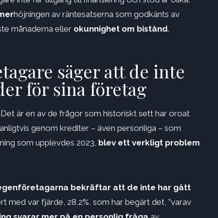
 mer
höjningen av räntesatserna som godkänts av
ste månaderna eller
okunnighet om bistånd
.
tagare säger att de inte
er för sina företag
Det är en av de frågor som historiskt sett har oroat
anligtvis genom krediter – även personliga – som
jning som upplevdes 2023,
blev ett verkligt problem
egenföretagarna bekräftar att de inte har gått
t med var fjärde, 28,2%, som har begärt det, ”varav
ring svarar mer på en personlig fråga
av