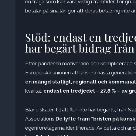
en fråga som kan vara viktig i framtiden för grup
betalar på sina lån gör att deras betalning inte ä
Stöd: endast en tredj
har begärt bidrag frå
Efter pandemin motiverade den komplicerade si
Europeiska unionen att lansera nästa generati
en mängd statligt, regionalt och kommunal
kvartal,
endast en tredjedel – 27,8 % – av 
Bland skälen till att fler inte har begärts, frå
Associations
De lyfte fram ”bristen på kuns
egenföretagarna identifierade. Av detta och and