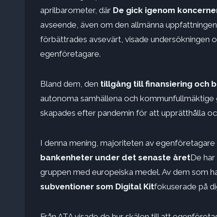
aprilbarometer, där
De gick igenom koncernen
avseende, även om den allmänna uppfattningen
förbättrades avsevärt, visade undersökningen 
egenföretagare.
Bland dem, den
tillgång till finansiering och 
autonoma samhällena och kommunfullmäktige g
skapades efter pandemin för att upprätthålla 
I denna mening, majoriteten av egenföretagare
bankenheter under det senaste året
De har 
gruppen med europeiska medel. Av dem som har
subventioner som Digital Kit
fokuserade på dig
Från ATA visade de hur skälen till att egenföretagar