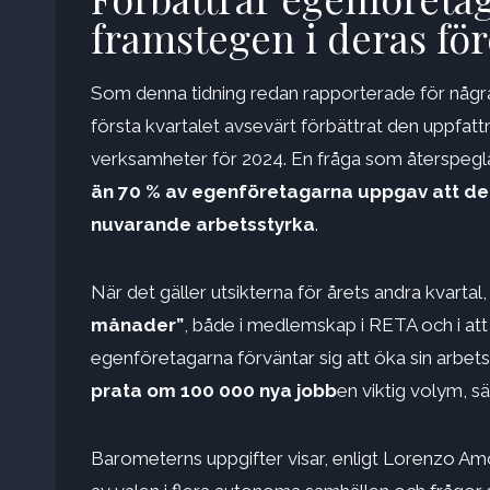
framstegen i deras fö
Som denna tidning redan rapporterade för några
första kvartalet avsevärt förbättrat den uppfa
verksamheter för 2024. En fråga som återspegla
än 70 % av egenföretagarna uppgav att de h
nuvarande arbetsstyrka
.
När det gäller utsikterna för årets andra kvartal
månader”
, både i medlemskap i RETA och i att
egenföretagarna förväntar sig att öka sin arbetss
prata om 100 000 nya jobb
en viktig volym, s
Barometerns uppgifter visar, enligt Lorenzo Amor