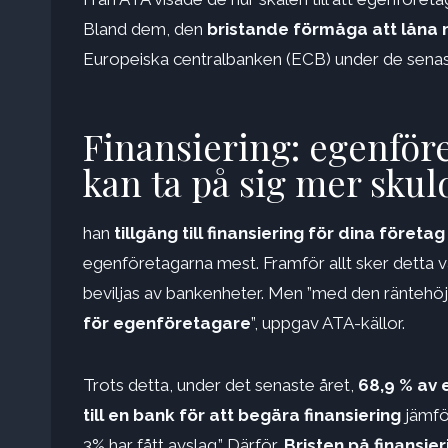
Bland dem, den
bristande förmåga att låna
Europeiska centralbanken (ECB) under de sena
Finansiering: egenföre
kan ta på sig mer skuld
han
tillgång till finansiering för dina företag
egenföretagarna mest. Framför allt sker detta v
beviljas av bankenheter. Men ”med den räntehö
för egenföretagare
”, uppgav ATA-källor.
Trots detta, under det senaste året,
68,9 % av 
till en bank för att begära finansiering
jämför
3% har fått avslag.” Därför,
Bristen på finansie