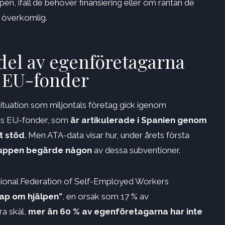
pen, ifall de behöver finansiering eller om räntan de
r överkomlig.
edel av egenföretagarna
n EU-fonder
tuation som miljontals företag gick igenom
ons EU-fonder, som
är artikulerade i Spanien genom
t stöd
. Men ATA-data visar hur, under årets första
gruppen begärde någon
av dessa subventioner.
n National Federation of Self-Employed Workers
kap om hjälpen”
, en orsak som 17 % av
ra skäl,
mer än 60 % av egenföretagarna har inte