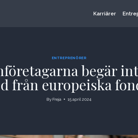
Karriärer
Entre
ENTREPRENÖRER
företagarna begär int
öd från europeiska fon
By
Freja
15 april 2024