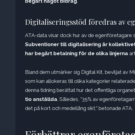
begärt något bidrag
.
Digitaliseringsstöd föredras av e
ATA-data visar dock hur av de egenföretagare s
Subventioner till digitalisering är kollektive
har begärt betalning för de olika linjerna
art
Bland dem utmärker sig Digital Kit, beviljat av 
som kan allokeras till olika kategorier relaterade
denna tidning berättat hur det offentliga organe
tio anställda
. Således, ”35% av egenföretagarn
det på kort och medellång sikt,” betonade ATA.
Förbättrar egenföreta