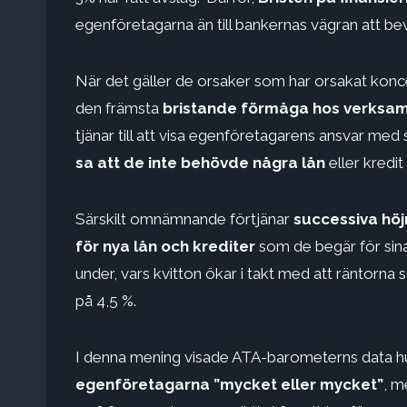
egenföretagarna än till bankernas vägran att bevi
När det gäller de orsaker som har orsakat konce
den främsta
bristande förmåga hos verksamh
tjänar till att visa egenföretagarens ansvar med
sa att de inte behövde några lån
eller kredit
Särskilt omnämnande förtjänar
successiva höj
för nya lån och krediter
som de begär för sina
under, vars kvitton ökar i takt med att räntorna 
på 4,5 %.
I denna mening visade ATA-barometerns data h
egenföretagarna ”mycket eller mycket”
, m