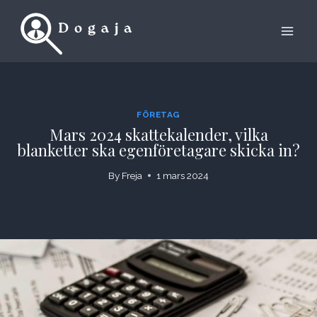
Skip
to
content
FÖRETAG
Mars 2024 skattekalender, vilka
blanketter ska egenföretagare skicka in?
By
Freja
1 mars 2024