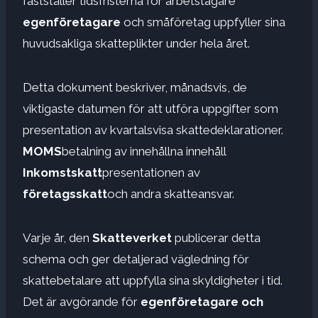
fastställer tidsfristerna för arbetstagare
egenföretagare
och småföretag uppfyller sina
huvudsakliga skatteplikter under hela året.
Detta dokument beskriver, månadsvis, de
viktigaste datumen för att utföra uppgifter som
presentation av kvartalsvisa skattedeklarationer.
MOMS
betalning av innehållna innehåll
Inkomstskatt
presentationen av
företagsskatt
och andra skatteansvar.
Varje år, den
Skatteverket
publicerar detta
schema och ger detaljerad vägledning för
skattebetalare att uppfylla sina skyldigheter i tid.
Det är avgörande för
egenföretagare och