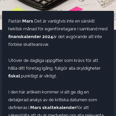
Fastän
Mars
Det är vanligtvis inte en särskilt
hektisk månad för egenföretagare i samband med
finanskalender 2024
är det avgörande att inte
förbise skatteansvar.
Utöver de dagliga uppgifter som krävs för att
hålla ditt företag igång, fullgör alla skyldigheter
fiskal
punktligt är viktigt.
I den här artikeln kommer vi att ge dig en
detaljerad analys av de kritiska datumen som
definieras i
Mars skattekalender
för att
säkerställa att du är medveten om alla relevanta