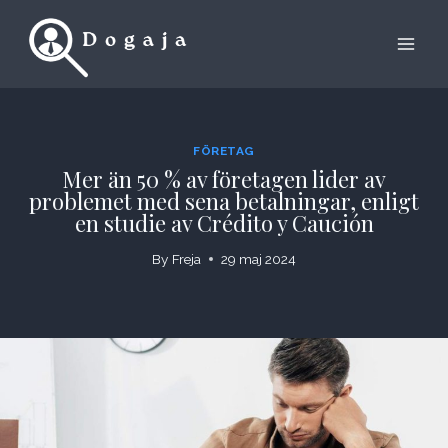
Skip
to
content
FÖRETAG
Mer än 50 % av företagen lider av
problemet med sena betalningar, enligt
en studie av Crédito y Caución
By
Freja
29 maj 2024