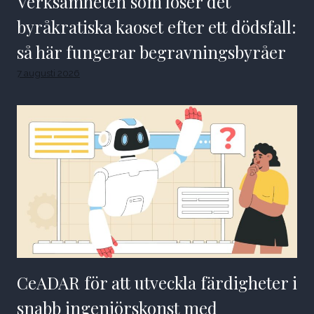
Verksamheten som löser det
byråkratiska kaoset efter ett dödsfall:
så här fungerar begravningsbyråer
7 augusti 2026
CeADAR för att utveckla färdigheter i
snabb ingenjörskonst med