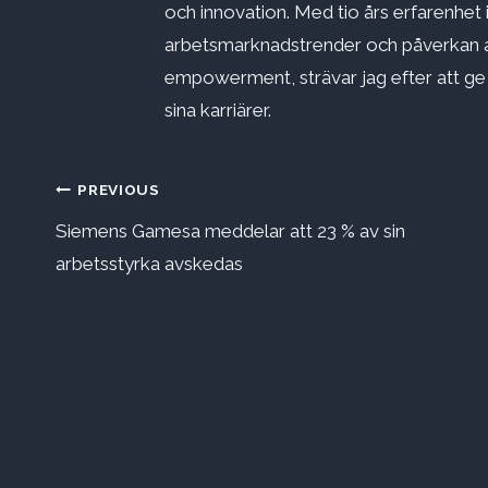
och innovation. Med tio års erfarenhet 
arbetsmarknadstrender och påverkan a
empowerment, strävar jag efter att ge st
sina karriärer.
Inläggsnavigering
PREVIOUS
Siemens Gamesa meddelar att 23 % av sin
arbetsstyrka avskedas