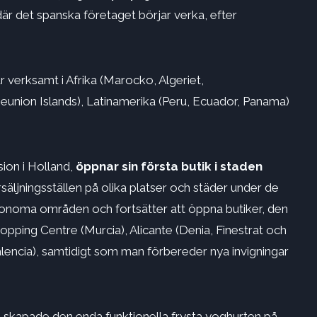
där det spanska företaget börjar verka, efter
r verksamt i Afrika (Marocko, Algeriet,
union Islands), Latinamerika (Peru, Ecuador, Panama)
ion i Holland,
öppnar sin första butik i staden
äljningsställen på olika platser och städer under de
utonoma områden och fortsätter att öppna butiker, den
opping Centre (Murcia), Alicante (Denia, Finestrat och
Valencia), samtidigt som man förbereder nya invigningar
n skapade den enda funktionella frysta yoghurten på