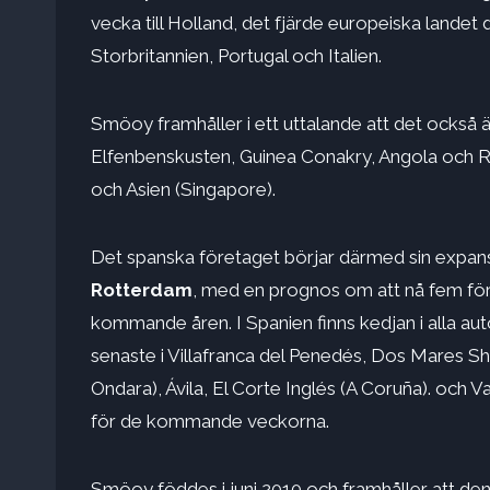
vecka till Holland, det fjärde europeiska landet 
Storbritannien, Portugal och Italien.
Smöoy framhåller i ett uttalande att det också ä
Elfenbenskusten, Guinea Conakry, Angola och Re
och Asien (Singapore).
Det spanska företaget börjar därmed sin expans
Rotterdam
, med en prognos om att nå fem förs
kommande åren. I Spanien finns kedjan i alla a
senaste i Villafranca del Penedés, Dos Mares Sh
Ondara), Ávila, El Corte Inglés (A Coruña). och 
för de kommande veckorna.
Smöoy föddes i juni 2010 och framhåller att de