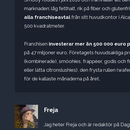
marknaden: låg fetthalt, rik på fiber och glutenf
alla franchiseavtal
från sitt huvudkontor i Alca
500 kvadratmeter.
Franchisen
investerar mer än 500 000 euro p
på 47 miljoner euro. Företagets huvudsakliga pr
(kombinerade), smöohies, frappéer, godis och fry
eller lätta citronslushies), den frysta rullen (w
för de kallaste månaderna på året.
Freja
Jag heter Freja och är redaktör på Dago