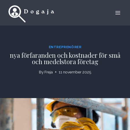
Skip
to
content
ENTREPRENÖRER
nya förfaranden och kostnader för små
och medelstora företag
By
Freja
11 november 2025