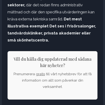
sektorer,
där det redan finns administrativ
mättnad och där den specifika utvärderingen kan
kräva externa tekniska samråd.
Det mest
illustrativa exemplet
Det ses i frisörsalonger,
tandvårdskliniker, privata akademier eller
små skönhetscentra.
Vill du hålla dig uppdaterad med sådana
här nyheter?
Prenumerera
gratis
till vårt nyhetsbrev för att få
information om allt som påverkar din
verksamhet.