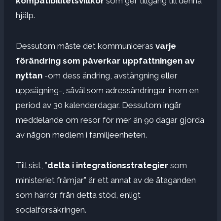
kompatibilitetsvillkor
som ger tillgång till denna
hjälp.
Dessutom måste det kommuniceras
varje
förändring som påverkar uppfattningen av
nyttan
-om dess ändring, avstängning eller
uppsägning-, såväl som adressändringar, inom en
period av 30 kalenderdagar. Dessutom ingår
meddelande om resor för mer än 90 dagar gjorda
av någon medlem i familjeenheten.
Till sist, ”
delta i integrationsstrategier
som
ministeriet främjar” är ett annat av de åtaganden
som härrör från detta stöd, enligt
socialförsäkringen.