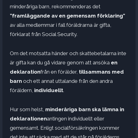
minderåriga barn, rekommenderas det
”framläggande av en gemensam förklaring”
av alla medlemmar i fall föräldrarna är gifta,
förklarat från Social Security.
Om det motsatta händer och skattebetalarna inte
är gifta kan du gå vidare genom att ansöka
en
deklaration
från en förälder,
tillsammans med
barn
och ett annat uttalande från den andra
föräldern,
individuellt
.
Hur som helst,
minderåriga barn ska lämna in
deklarationen
antingen individuellt eller
gemensamt. Enligt socialförsäkringen kommer
det inte att räcka med att de står på förälderns