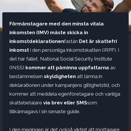
Förmånstagare med den minsta vitala
inkomsten (IMV) måste skicka in
inkomstdeklarationen
fastän
Det är skattefri
inkomst
i den personliga inkomstskatten (IRPF). I
det här fallet, National Social Security Institute
(INSS)
kommer att påminna uppfattarna
av
bestämmelsen
skyldigheten
att lämna in
deklarationen under kampanjens giltighetstid, och
kommer att meddela egenföretagare och vanliga
skattebetalare
via brev eller SMS
som
tillkännagavs i sin senaste guide.
I den meningen är det också viktigt att mottagare