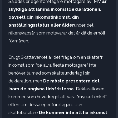
Således är egenföretagare mottagare av IMV
är
skyldiga att lämna inkomstdeklarationen,
oavsett din inkomstinkomst
,
din
anställningsstatus eller ålder
under det
räkenskapsår som motsvarar det år då de erhöll
förmånen.
Enligt Skatteverket är det fråga om en skattefri
inkomst som ”de allra flesta mottagare” inte
behöver ta med som skatteunderlag i sin
deklaration, men
De måste presentera det
inom de angivna tidsfristerna.
Deklarationen
kommer som huvudregel att vara ”mycket enkel”,
eftersom dessa egenföretagare och
skattebetalare
De kommer inte att ha inkomst