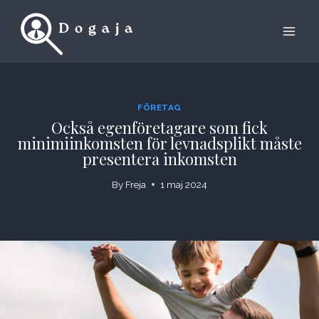
Skip
to
content
FÖRETAG
Också egenföretagare som fick
minimiinkomsten för levnadsplikt måste
presentera inkomsten
By
Freja
1 maj 2024