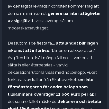
av den lägsta levnadsinkomsten kommer ihåg att
denna minimiinkomst
genererar inte rättigheter
av sig själv
till vissa avdrag, såsom
moderskapsavdraget.
Dessutom, i de flesta fall,
uttalandet blir
ingen
inkomst att införliva
, ”blir en enkel operation.”
Avgiften blir alltså i många fall noll – varken att
sätta in eller återbetalas – varvid
deklarationsrutorna visas med nollbelopp, vilket
förklarats av källor från Skatteverket.
om inte
förmånstagaren får andra belopp som
tillsammans överstiger 12 600 euro per år.
I
det senare fallet måste du
deklarera och betala
skatt för överskottet
som genererar dessa