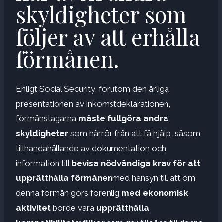
skyldigheter som
följer av att erhålla
förmånen.
Enligt Social Security, förutom den årliga
presentationen av inkomstdeklarationen,
förmånstagarna
måste fullgöra andra
skyldigheter
som härrör från att få hjälp, såsom
tillhandahållande av dokumentation och
information till
bevisa nödvändiga krav för att
upprätthålla förmånen
med hänsyn till att om
denna förmån görs förenlig
med ekonomisk
aktivitet
borde vara
upprätthålla