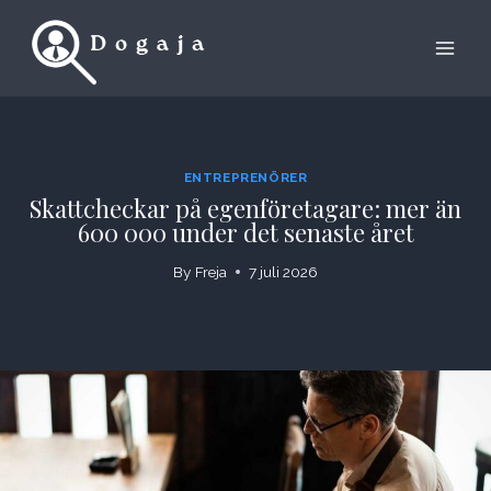
Skip
to
content
ENTREPRENÖRER
Skattcheckar på egenföretagare: mer än
600 000 under det senaste året
By
Freja
7 juli 2026