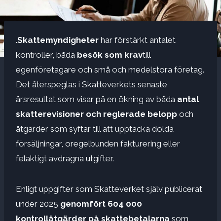
.
Skattemyndigheter
har förstärkt antalet
kontroller, båda
besök som krav
till
egenföretagare och små och medelstora företag.
Det återspeglas i Skatteverkets senaste
årsresultat som visar på en ökning av båda
antal
skatterevisioner och reglerade belopp
och
åtgärder som syftar till att upptäcka dolda
försäljningar, oregelbunden fakturering eller
felaktigt avdragna utgifter.
Enligt uppgifter som Skatteverket själv publicerat
under 2025
genomfört 604 000
kontrollåtgärder på skattebetalarna
som