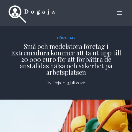
Skip
to
content
FÖRETAG
Små och medelstora företag i
Extremadura kommer att ta ut upp till
20 000 euro för att förbättra de
anställdas hälsa och säkerhet på
arbetsplatsen
By
Freja
3 juli 2026