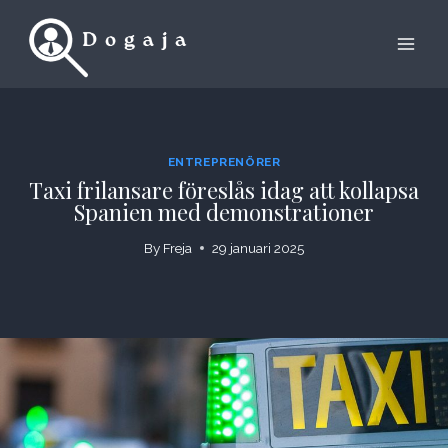
Skip
to
content
ENTREPRENÖRER
Taxi frilansare föreslås idag att kollapsa
Spanien med demonstrationer
By
Freja
29 januari 2025