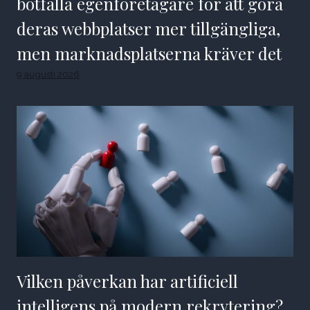
bötfälla egenföretagare för att göra
deras webbplatser mer tillgängliga,
men marknadsplatserna kräver det
9 augusti 2026
Vilken påverkan har artificiell
intelligens på modern rekrytering?