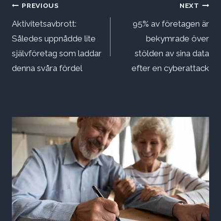
Inläggsnavigering
PREVIOUS
NEXT
Aktivitetsavbrott:
95% av företagen är
Således uppnådde lite
bekymrade över
självföretag som laddar
stölden av sina data
denna svåra fördel
efter en cyberattack