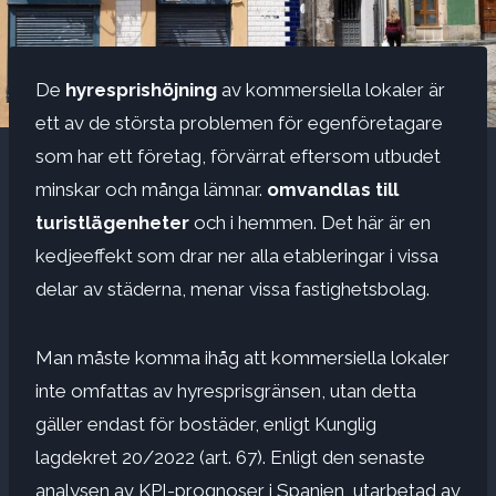
De
hyresprishöjning
av kommersiella lokaler är
ett av de största problemen för egenföretagare
som har ett företag, förvärrat eftersom utbudet
minskar och många lämnar.
omvandlas till
turistlägenheter
och i hemmen. Det här är en
kedjeeffekt som drar ner alla etableringar i vissa
delar av städerna, menar vissa fastighetsbolag.
Man måste komma ihåg att kommersiella lokaler
inte omfattas av hyresprisgränsen, utan detta
gäller endast för bostäder, enligt Kunglig
lagdekret 20/2022 (art. 67). Enligt den senaste
analysen av KPI-prognoser i Spanien, utarbetad av