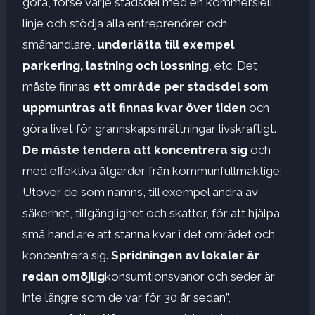
göra, förse varje stadsdel med en kommersiell
linje och stödja alla entreprenörer och
småhandlare,
underlätta till exempel
parkering, lastning och lossning
, etc. Det
måste finnas
ett område per stadsdel som
uppmuntras att finnas kvar över tiden
och
göra livet för grannskapsinrättningar livskraftigt.
De måste tendera att koncentrera sig
och
med effektiva åtgärder från kommunfullmäktige;
Utöver de som nämns, till exempel andra av
säkerhet, tillgänglighet och skatter, för att hjälpa
små handlare att stanna kvar i det området och
koncentrera sig.
Spridningen av lokaler är
redan omöjlig
konsumtionsvanor och seder är
inte längre som de var för 30 år sedan”,