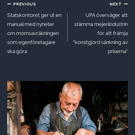
Inläggsnavigering
PREVIOUS
NEXT
Statskontoret ger ut en
UPA överväger att
manual med nyheter
stämma mejeriindustrin
om momsavräkningen
för att främja
som egenföretagare
”konstgjord sänkning av
ska göra
priserna”