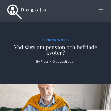
Skip
to
content
ENTREPRENÖRER
Vad sägs om pension och befriade
kvoter?
By
Freja
6 augusti 2025