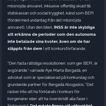
missnöjda ansvaret, inklusive offentlig skuld till
statskassan och social trygghet, känd som BEPI
(fördel med undantag från det missnöjda
ansvaret). Utan den bilen,
INSS är inte skyldiga
att erkänna de perioder som den autonoma
inte betalade sina kvoter, även om de har
släppts från dem
I ett konkursförfarande.
”Den fasta rättsliga resolutionen, som ger BEPI, är
avgörande,” varnade Aye Marta Bergadà, en
advokat som är specialiserad på konkurslag och
grundande partner för Bergadà Abogados. ”Det
räcker inte att ha förklarats i konkurs för
borgenärer eller att ha överskridit alla faser i
förfarandet.
Det måste finnas ett uttryckligt