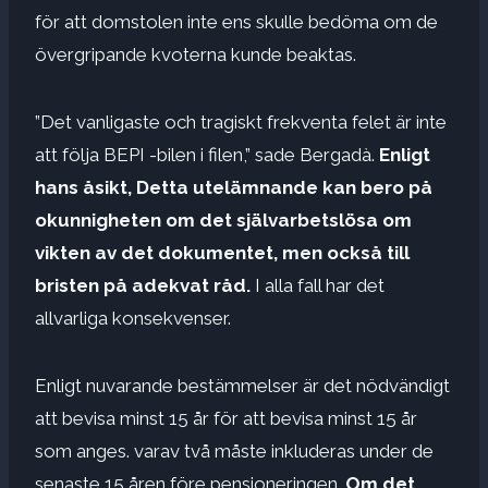
för att domstolen inte ens skulle bedöma om de
övergripande kvoterna kunde beaktas.
”Det vanligaste och tragiskt frekventa felet är inte
att följa BEPI -bilen i filen,” sade Bergadà.
Enligt
hans åsikt,
Detta utelämnande kan bero på
okunnigheten om det självarbetslösa om
vikten av det dokumentet,
men också till
bristen på adekvat råd.
I alla fall har det
allvarliga konsekvenser.
Enligt nuvarande bestämmelser är det nödvändigt
att bevisa minst 15 år för att bevisa minst 15 år
som anges. varav två måste inkluderas under de
senaste 15 åren före pensioneringen.
Om det