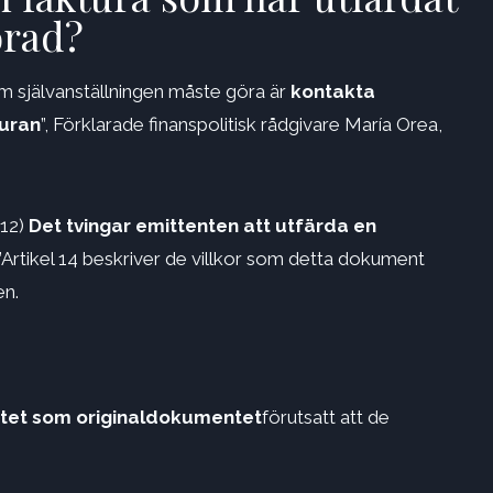
orad?
m självanställningen måste göra är
kontakta
turan
”, Förklarade finanspolitisk rådgivare María Orea,
012)
Det tvingar emittenten att utfärda en
 ”Artikel 14 beskriver de villkor som detta dokument
en.
itet som originaldokumentet
förutsatt att de