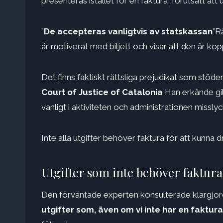
presenteras istället för en faktura, förutsatt att 
”
De accepteras vanligtvis av statskassan
”R
är motiverat med biljett och visar att den är koppla
Det finns faktiskt rättsliga prejudikat som stöde
Court of Justice of Catalonia
Han erkände gilt
vanligt i aktiviteten och administrationen missl
Inte alla utgifter behöver faktura för att kunna d
Utgifter som inte behöver faktura 
Den förväntade experten konsulterade klargjorde
utgifter som, även om vi inte har en faktur