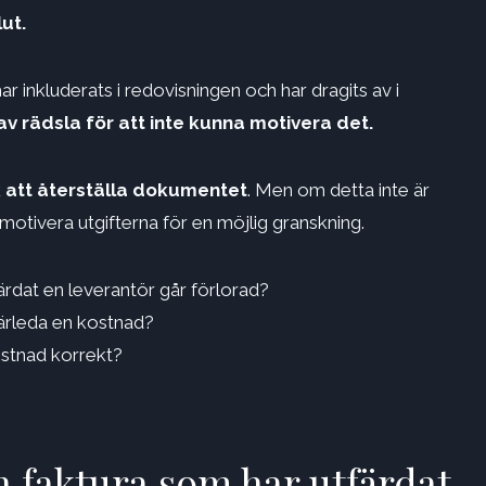
ut.
har inkluderats i redovisningen och har dragits av i
 av rädsla för att inte kunna motivera det.
 att återställa dokumentet
. Men om detta inte är
t motivera utgifterna för en möjlig granskning.
ärdat en leverantör går förlorad?
 härleda en kostnad?
ostnad korrekt?
n faktura som har utfärdat