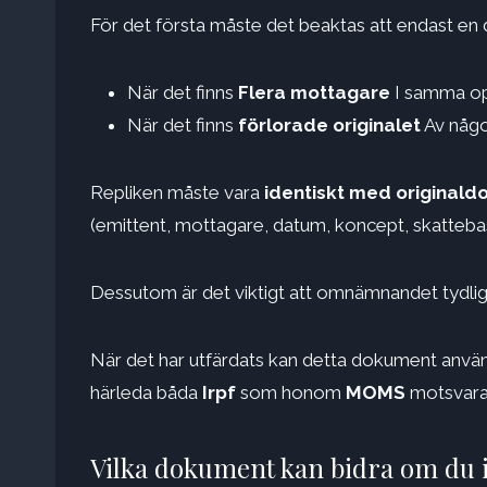
För det första måste det beaktas att endast en dup
När det finns
Flera mottagare
I samma op
När det finns
förlorade originalet
Av någo
Repliken måste vara
identiskt med originald
(emittent, mottagare, datum, koncept, skattebas
Dessutom är det viktigt att omnämnandet tydlig
När det har utfärdats kan detta dokument använ
härleda båda
Irpf
som honom
MOMS
motsvara
Vilka dokument kan bidra om du i