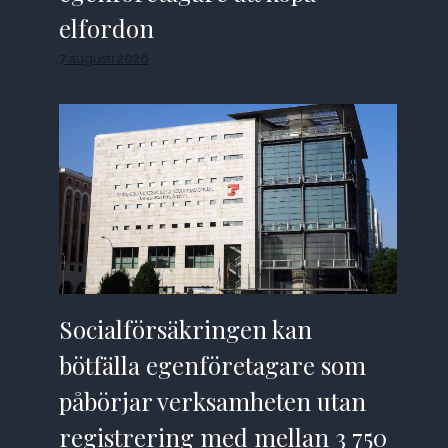
elfordon
7 augusti 2026
Socialförsäkringen kan
bötfälla egenföretagare som
påbörjar verksamheten utan
registrering med mellan 3 750