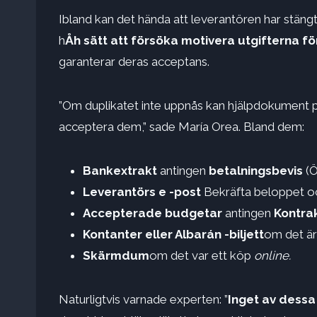
Ibland kan det hända att leverantören har stängts,
h
Åh sätt att försöka motivera utgifterna fö
garanterar deras acceptans.
”Om duplikatet inte uppnås kan hjälpdokument pr
acceptera dem,” sade María Orea. Bland dem:
Bankextrakt
antingen
betalningsbevis
(Ö
Leverantörs e -post
Bekräfta beloppet o
Accepterade budgetar
antingen
Kontra
Kontanter eller Albarán -biljett
om det är
Skärmdum
om det var ett köp
online.
Naturligtvis varnade experten: ”
Inget av dessa