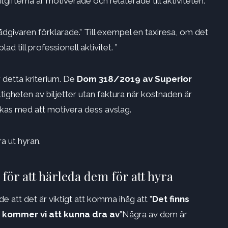
utgifterna är motiverade och relaterade till aktiviteten.
ådgivaren förklarade.” Till exempel en taxiresa, om det
d till professionell aktivitet. ”
r detta kriterium. De
Dom 318/2019 av Superior
igheten av biljetter utan faktura när kostnaden är
yckas med att motivera dess avslag.
ra ut hyran.
för att härleda dem för att hyra
 att det är viktigt att komma ihåg att ”
Det finns
a kommer vi att kunna dra av
”Några av dem är