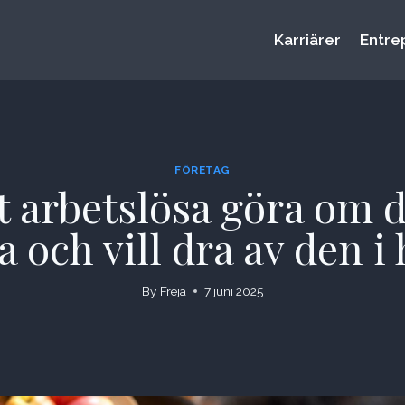
Karriärer
Entre
FÖRETAG
vt arbetslösa göra om 
a och vill dra av den i
By
Freja
7 juni 2025