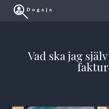
Skip
to
content
Vad ska jag själ
faktur