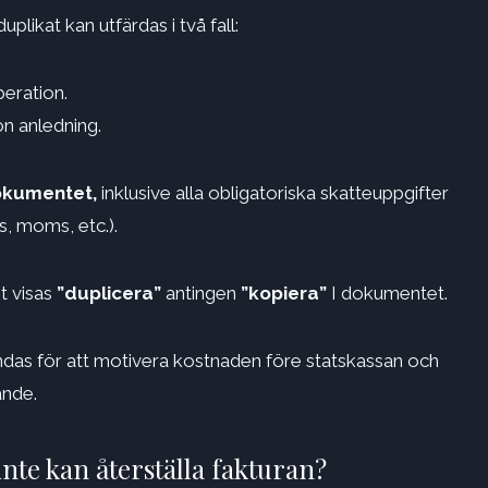
likat kan utfärdas i två fall:
eration.
n anledning.
okumentet,
inklusive alla obligatoriska skatteuppgifter
, moms, etc.).
t visas
”duplicera”
antingen
”kopiera”
I dokumentet.
das för att motivera kostnaden före statskassan och
nde.
nte kan återställa fakturan?