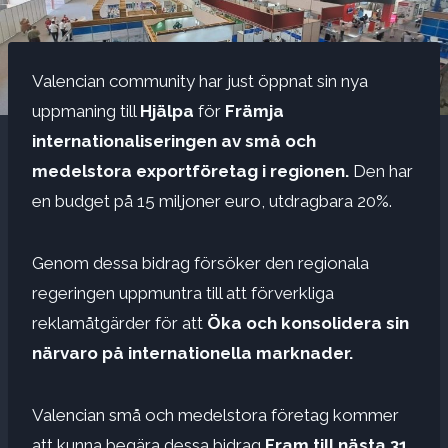
Valencian community har just öppnat sin nya
uppmaning till
Hjälpa
för
Främja
internationaliseringen av små och
medelstora exportföretag i regionen.
Den har
en budget på 15 miljoner euro, utdragbara 20%.
Genom dessa bidrag försöker den regionala
regeringen uppmuntra till att förverkliga
reklamåtgärder för att
Öka och konsolidera sin
närvaro på internationella marknader.
Valencian små och medelstora företag kommer
att kunna begära dessa bidrag
Fram till nästa 31