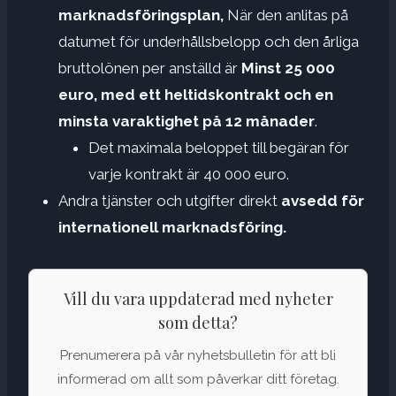
marknadsföringsplan,
När den anlitas på
datumet för underhållsbelopp och den årliga
bruttolönen per anställd är
Minst 25 000
euro, med ett heltidskontrakt och en
minsta varaktighet på 12 månader
.
Det maximala beloppet till begäran för
varje kontrakt är 40 000 euro.
Andra tjänster och utgifter direkt
avsedd för
internationell marknadsföring.
Vill du vara uppdaterad med nyheter
som detta?
Prenumerera på vår nyhetsbulletin för att bli
informerad om allt som påverkar ditt företag.