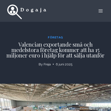
Skip
to
content
FÖRETAG
Valencian exportande små och
medelstora företag kommer att ha 15
miljoner euro i hjälp för att sälja utanför
By
Freja
6 juni 2025