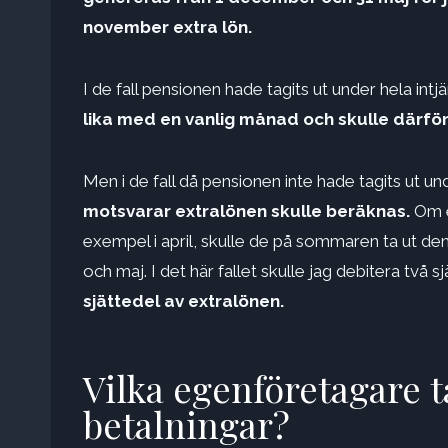
november extra lön.
I de fall pensionen hade tagits ut under hela int
lika med en vanlig månad och skulle därför
Men i de fall då pensionen inte hade tagits ut un
motsvarar extralönen skulle beräknas.
Om e
exempel i april, skulle de på sommaren ta ut den
och maj. I det här fallet skulle jag debitera två s
sjättedel av extralönen.
Vilka egenföretagare t
betalningar?