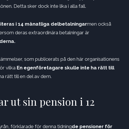
nen. Detta sker dock inte lika i alla fall.
iteras i 14 månatliga delbetalningar
men också
ersom deras extraordinära betalningar är
aderna.
tämmelser, som publicerats på den här organisationens
ör vilka
En egenföretagare skulle inte ha rätt till
a rätt till en del av dem.
r ut sin pension i 12
ån, förklarade för denna tidning
de pensioner för