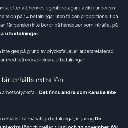
änka efter att hennes egenföretagare avlidit under sin
 pension på 14 betalningar utan få den proportionellt på
 man får pension inte beror på händelser som inträffat på
14 utbetalningar.
inte ges på grund av olycksfall eller arbetsrelaterad
ngar med två extraordinära utbetalningar.
får erhålla extra lön
arbetsolycksfall,
Det finns andra som kanske inte
 erhålls i 14 månatliga betalningar, intjäning
De
uni extra lön
och mellan
1 juni och 30 november, för