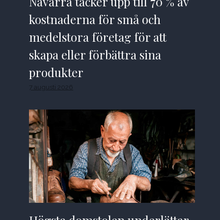
Navarra täcker upp till 70 % av
kostnaderna för små och
medelstora företag för att
skapa eller förbättra sina
produkter
7 augusti 2026
Högsta domstolen underlättar