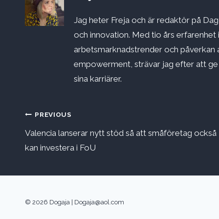
Jag heter Freja och är redaktör på Dago
och innovation. Med tio års erfarenhet 
arbetsmarknadstrender och påverkan a
empowerment, strävar jag efter att ge st
sina karriärer.
Inläggsnavigering
PREVIOUS
Valencia lanserar nytt stöd så att småföretag också
kan investera i FoU
© 2026 Dogaja |
Dogaja@aol.com