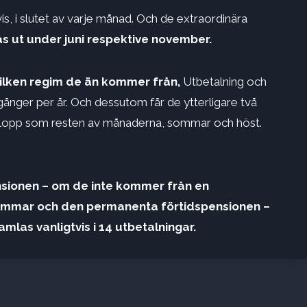
is, i slutet av varje månad. Och de extraordinära
s ut under juni respektive november.
ilken regim de än kommer från,
Utbetalning och
gånger per år. Och dessutom får de ytterligare två
elopp som resten av månaderna, sommar och höst.
sionen – om de inte kommer från en
lemmar och den permanenta förtidspensionen –
las vanligtvis i 14 utbetalningar.