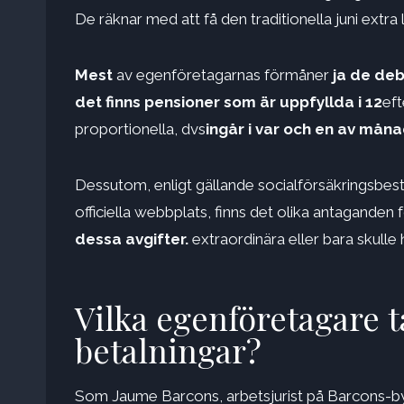
De räknar med att få den traditionella juni extra lö
Mest
av egenföretagarnas förmåner
ja de deb
det finns pensioner som är uppfyllda i 12
eft
proportionella, dvs
ingår i var och en av mån
Dessutom, enligt gällande socialförsäkringsbes
officiella webbplats, finns det olika antaganden f
dessa avgifter.
extraordinära eller bara skulle h
Vilka egenföretagare ta
betalningar?
Som Jaume Barcons, arbetsjurist på Barcons-byr