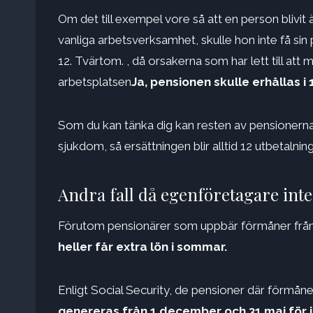
Om det till exempel vore så att en person blivit 
vanliga arbetsverksamhet, skulle hon inte få sin
12. Tvärtom. , då orsakerna som har lett till att
arbetsplatsen
Ja, pensionen skulle erhållas i 
Som du kan tänka dig kan resten av pensionerna 
sjukdom, så ersättningen blir alltid 12 utbetalni
Andra fall då egenföretagare inte 
Förutom pensionärer som uppbär förmåner från 
heller får extra lön i sommar.
Enligt Social Security, de pensioner där förmånen
genereras från 1 december och 31 maj för j