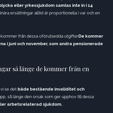
ycka eller yrkessjukdom samlas inte in i 14
ära ersättningar alltid är proportionella i var och en
on kommer från dessa oförutsedda utgifter
De kommer
garna i juni och november, som andra pensionerade
ingar så länge de kommer från en
 vi se det
både bestående invaliditet och
upp, så länge den orsak som ger upphov till dessa
ller arbetsrelaterad sjukdom.