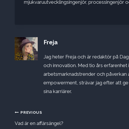
mjukvaruutvecklingsingenjör, processingenjör och
Freja
Jag heter Freja och är redaktör på Dago
och innovation. Med tio års erfarenhet 
arbetsmarknadstrender och påverkan a
empowerment, strävar jag efter att ge st
sina karriärer.
Inläggsnavigering
PREVIOUS
Vad är en affärsängel?