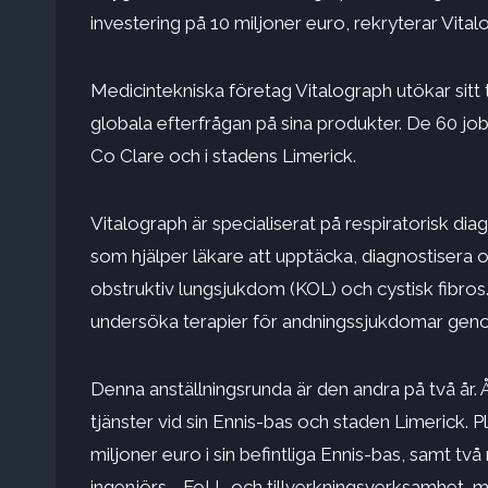
investering på 10 miljoner euro, rekryterar Vitalo
Medicintekniska företag Vitalograph utökar sitt 
globala efterfrågan på sina produkter. De 60 j
Co Clare och i stadens Limerick.
Vitalograph är specialiserat på respiratorisk dia
som hjälper läkare att upptäcka, diagnostisera
obstruktiv lungsjukdom (KOL) och cystisk fibro
undersöka terapier för andningssjukdomar genom 
Denna anställningsrunda är den andra på två år.
tjänster vid sin Ennis-bas och staden Limerick. P
miljoner euro i sin befintliga Ennis-bas, samt två
ingenjörs-, FoU- och tillverkningsverksamhet, m