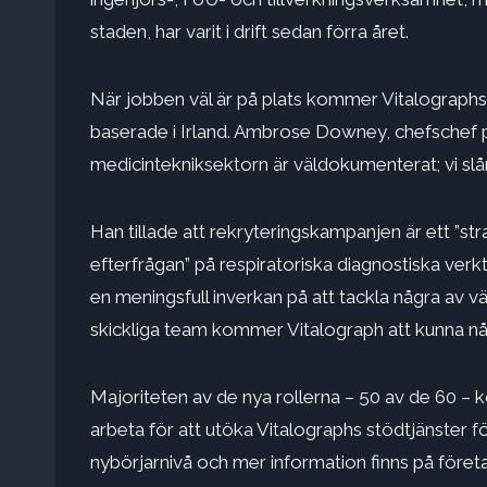
staden, har varit i drift sedan förra året.
När jobben väl är på plats kommer Vitalographs 
baserade i Irland. Ambrose Downey, chefschef p
medicintekniksektorn är väldokumenterat; vi slår 
Han tillade att rekryteringskampanjen är ett ”st
efterfrågan” på respiratoriska diagnostiska verkt
en meningsfull inverkan på att tackla några av 
skickliga team kommer Vitalograph att kunna nå si
Majoriteten av de nya rollerna – 50 av de 60 
arbeta för att utöka Vitalographs stödtjänster f
nybörjarnivå och mer information finns på företa