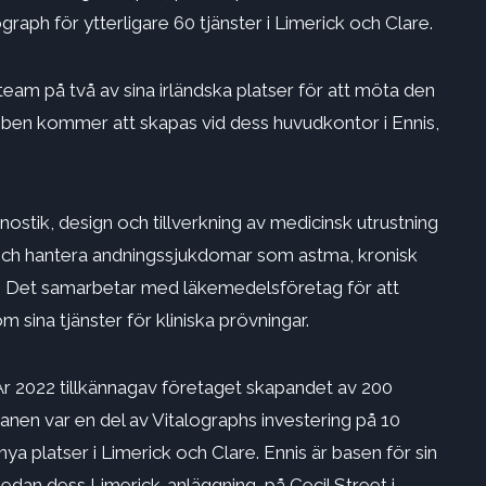
graph för ytterligare 60 tjänster i Limerick och Clare.
team på två av sina irländska platser för att möta den
obben kommer att skapas vid dess huvudkontor i Ennis,
gnostik, design och tillverkning av medicinsk utrustning
 och hantera andningssjukdomar som astma, kronisk
s. Det samarbetar med läkemedelsföretag för att
sina tjänster för kliniska prövningar.
 År 2022 tillkännagav företaget skapandet av 200
lanen var en del av Vitalographs investering på 10
 nya platser i Limerick och Clare. Ennis är basen för sin
edan dess Limerick-anläggning, på Cecil Street i