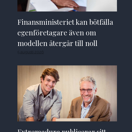
Finansministeriet kan bötfälla
egenföretagare även om
modellen återgår till noll
5 augusti 2026
Extremadura publicerar sitt