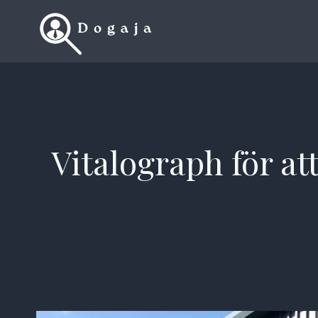
Skip
to
content
Vitalograph för at