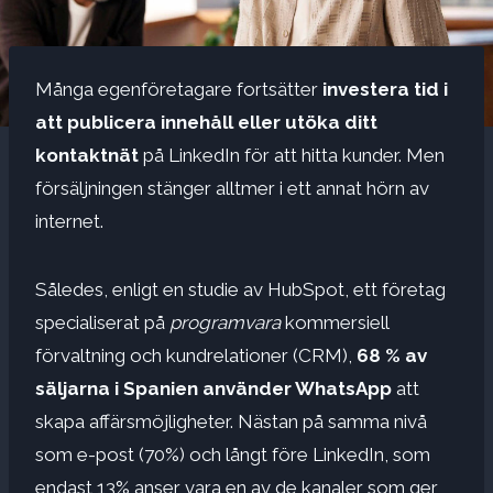
Många egenföretagare fortsätter
investera tid i
att publicera innehåll eller
utöka ditt
kontaktnät
på LinkedIn för att hitta kunder. Men
försäljningen stänger alltmer i ett annat hörn av
internet.
Således, enligt en studie av HubSpot, ett företag
specialiserat på
programvara
kommersiell
förvaltning och kundrelationer (CRM),
68 % av
säljarna i Spanien använder WhatsApp
att
skapa affärsmöjligheter. Nästan på samma nivå
som e-post (70%) och långt före LinkedIn, som
endast 13% anser vara en av de kanaler som ger