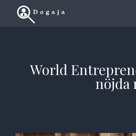
Skip
to
content
World Entreprene
nöjda 