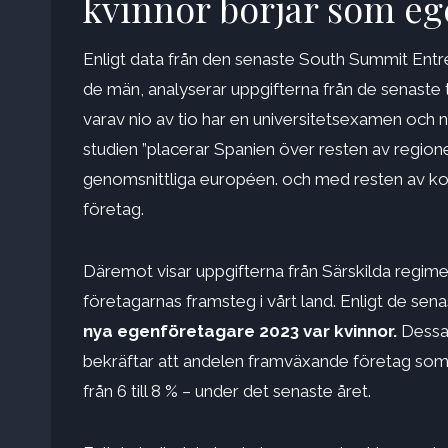
kvinnor börjar som eg
Enligt data från den senaste South Summit Ent
de män, analyserar uppgifterna från de senaste t
varav nio av tio har en universitetsexamen och n
studien ”placerar Spanien över resten av regione
genomsnittliga européen. och med resten av konti
företag.
Däremot visar uppgifterna från Särskilda regim
företagarnas framsteg i vårt land. Enligt de s
nya egenföretagare 2023 var kvinnor.
Dessa 
bekräftar att andelen framväxande företag som
från 6 till 8 % – under det senaste året.