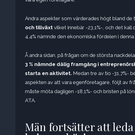
Andra aspekter som värderades högt bland de til
och tillväxt
vilket innebär -23,1%-, och det kal
4,4% nämnde den ekonomiska fördelen i denna 
Å andra sidan, på frågan om de största nackdel
3 % nämnde dålig framgång i entreprenörska
starta en aktivitet.
Medan tre av tio -31,7%- b
aspekten av att vara egenföretagare, följt av fr
måste möta dagligen -18,1%- och bristen på löns
ATA.
Män fortsätter att leda