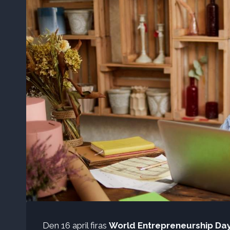
Den 16 april firas
World Entrepreneurship Da