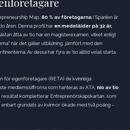
enföretagare
repreneurship Map,
80 % av företagarna
i Spanien är
io åren. Denna profil har
en medelålder på 32 år,
ästan åtta av tio har en magisterexamen, vilket enligt
rna” när det gäller utbildning, jämfört med den
nenterna. Av dessa har fyra av tio alltid velat starta
en för egenföretagare (RETA) de kvinnliga
enaste medlemssiffrorna som hanteras av ATA,
nio av tio
resultat kompletterar Entreprenörskapskartan, som
 enbart grundats av kvinnor ökade med två poäng –