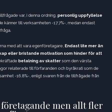
lfrågade var, i denna ordning,
personlig uppfyllelse
l de känner till verksamheten -17,7%-, medan endast
fråga.
arna med att vara egenföretagare,
Endast lite mer än
p eller bristande motivation som hinder för att
ekräftade
betalning av skatter
som den värsta
ågor relaterade till förfaranden och byråkrati som de
amhet -16,8%-, enligt svaren från de tillfrågade från
 företagande men allt fler