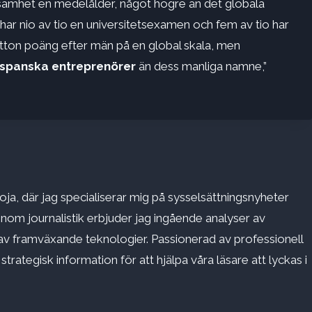
ksamhet en medelålder, något högre än det globala
har nio av tio en universitetsexamen och fem av tio har
ton poäng efter män på en global skala, men
e spanska entreprenörer
än dess manliga namne,”
ja, där jag specialiserar mig på sysselsättningsnyheter
inom journalistik erbjuder jag ingående analyser av
v framväxande teknologier. Passionerad av professionell
rategisk information för att hjälpa våra läsare att lyckas i