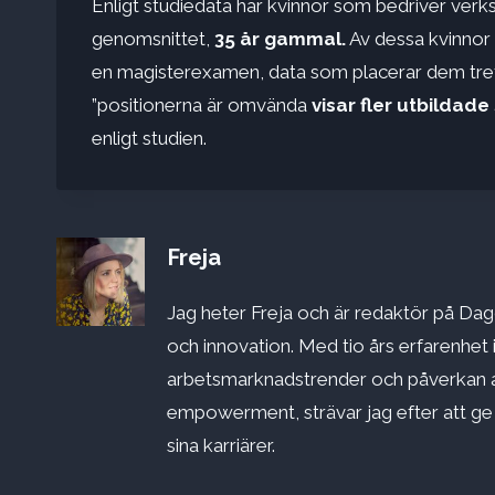
Enligt studiedata har kvinnor som bedriver ver
genomsnittet,
35 år gammal.
Av dessa kvinnor 
en magisterexamen, data som placerar dem tret
”positionerna är omvända
visar fler utbildad
enligt studien.
Freja
Jag heter Freja och är redaktör på Dago
och innovation. Med tio års erfarenhet 
arbetsmarknadstrender och påverkan a
empowerment, strävar jag efter att ge st
sina karriärer.