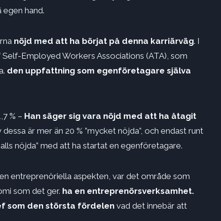
å egen hand.
arna
nöjd med att ha börjat på denna karriärväg
. I
of Self-Employed Workers Associations (ATA), som
a.
den uppfattning som egenföretagare själva
1,7 % –
Han säger sig vara nöjd med att ha åtagit
v dessa är mer än 20 % ”mycket nöjda”, och endast runt
e alls nöjda” med att ha startat en egenföretagare.
en entreprenöriella aspekten, var det område som
mi som det ger.
ha en entreprenörsverksamhet.
ef som den största fördelen
vad det innebär att