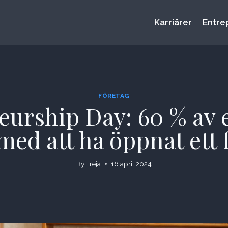
Karriärer
Entre
FÖRETAG
urship Day: 60 % av 
med att ha öppnat ett 
By
Freja
16 april 2024