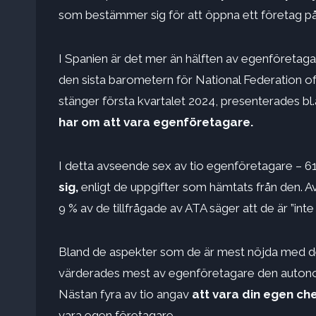
som bestämmer sig för att öppna ett företag p
I Spanien är det mer än hälften av egenföretag
den sista barometern för National Federation 
stänger första kvartalet 2024, presenterades bl.
har om att vara egenföretagare.
I detta avseende sex av tio egenföretagare – 6
sig,
enligt de uppgifter som hämtats från den. A
9 % av de tillfrågade av ATA säger att de är ”int
Bland de aspekter som de är mest nöjda med d
värderades mest av egenföretagare den autono
Nästan fyra av tio angav
att vara din egen ch
vara egen företagare.