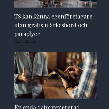
TS kan lämna egenföretagare
utan gratis märkesbord och
paraplyer
7 augusti 2026
En enda datorgenererad