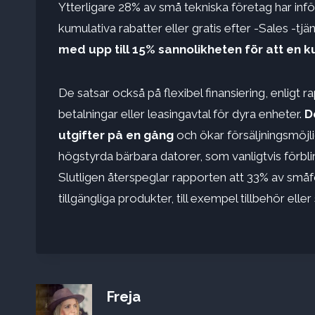
Ytterligare 28% av små tekniska företag har inf
kumulativa rabatter eller gratis efter -Sales -t
med upp till 15% sannolikheten för att en 
De satsar också på flexibel finansiering, enligt
betalningar eller leasingavtal för dyra enheter.
D
utgifter på en gång
och ökar försäljningsmöj
högstyrda bärbara datorer, som vanligtvis förblir
Slutligen återspeglar rapporten att 33% av småfö
tillgängliga produkter, till exempel tillbehör elle
Freja