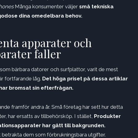
hones
Många konsumenter väljer
små tekniska
llgodose dina omedelbara behov.
genta apparater och
ater faller
åsom bärbara datorer och surfplattor, varit de mest
r fortfarande låg.
Det höga priset på dessa artiklar
har bromsat sin efterfrågan.
de framför andra år. Små företag har sett hur detta
 har ersatts av tillbehörsköp. I stället,
Produkter
ionsapparater har gått till bakgrunden.
 betrakta dem som förbrukningsbara utgifter.