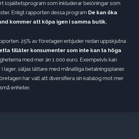
ört lojalitetsprogram som inkluderar belöningar som
jänster. Enligt rapporten dessa program
De kan öka
kund kommer att köpa igen i samma butik.
 rapporten. 25% av företagen erbjuder redan uppskjutna
etta tillåter konsumenter som inte kan ta höga
ligheterna med mer än 1 000 euro. Exempelvis kan
 i lager, säljas lättare med månatliga betalningsplaner.
retagen har valt att diversifiera sin katalog mot mer
r små enheter.