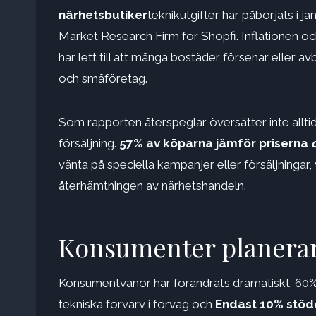
närhetsbutiker
teknikutgifter har påbörjats i j
Market Research Firm för Shopfi. Inflationen och 
har lett till att många bostäder försenar eller av
och småföretag.
Som rapporten återspeglar översätter inte alltid
försäljning.
57% av köparna jämför priserna
o
vänta på speciella kampanjer eller försäljningar,
återhämtningen av närhetshandeln.
Konsumenter planerar
Konsumentvanor har förändrats dramatiskt. 60% a
tekniska förvärv i förväg och
Endast 10% stöde