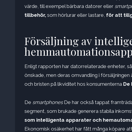
värde, till exempel bärbara datorer eller
smartp
tillbehör,
som hörlurar eller lastare,
för att ti
Försäljning av intelli
hemmautomationsappar
Enligt rapporten har datorrelaterade enheter, s
önskade, men deras omvandling i försäljningen ä
och bristen på likviditet hos konsumenterna
De 
De
smartphones
De har också tappat framträdan
segment, som brukade generera stabila inkomster,
som intelligenta apparater och hemautomat
Ekonomisk osäkerhet har fått många köpare att