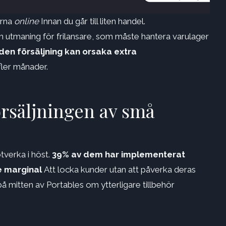
erna
online
Innan du går till liten handel.
n utmaning för frilansare, som måste hantera varulager
en försäljning kan orsaka extra
 fler månader.
rsäljningen av små
tverka i höst.
39% av dem har implementerat
e marginal
Att locka kunder utan att påverka deras
på mitten av Portables om ytterligare tillbehör