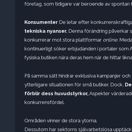
företag, som tidigare var beroende av spontan f
Konsumenter
De letar efter konkurrenskraftig
tekniska nyanser.
Denna förändring påverkar sä
konkurrerar mot stora plattformar
online.
Medan
kontinuerligt söker erbjudanden i portaler som 
fysiska butiken nära deras hem när de hittar likna
På samma sätt hindrar exklusiva kampanjer och f
ytterligare situationen för små butiker. Dock,
Den
förblir dess huvudstyrkor,
Aspekter värderade
konkurrensfördel.
Områden vinner de stora ytorna.
Dessutom har sektorns självarbetslösa upptäck